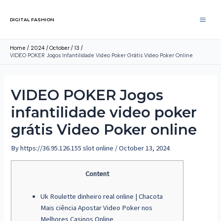
DIGITAL FASHION
Home
2024
October
13
VIDEO POKER Jogos Infantilidade Video Poker Grátis Video Poker Online
VIDEO POKER Jogos
infantilidade video poker
grátis Video Poker online
By
https://36.95.126.155 slot online
/
October 13, 2024
Content
Uk Roulette dinheiro real online | Chacota
Mais ciência Apostar Video Poker nos
Melhores Casinos Online