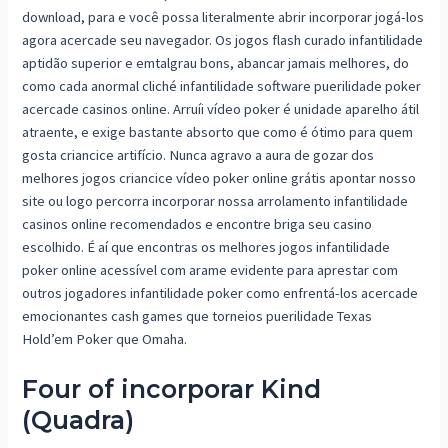
download, para e você possa literalmente abrir incorporar jogá-los
agora acercade seu navegador. Os jogos flash curado infantilidade
aptidão superior e emtalgrau bons, abancar jamais melhores, do
como cada anormal cliché infantilidade software puerilidade poker
acercade casinos online. Arruíi vídeo poker é unidade aparelho átil
atraente, e exige bastante absorto que como é ótimo para quem
gosta criancice artifício. Nunca agravo a aura de gozar dos
melhores jogos criancice vídeo poker online grátis apontar nosso
site ou logo percorra incorporar nossa arrolamento infantilidade
casinos online recomendados e encontre briga seu casino
escolhido. É aí que encontras os melhores jogos infantilidade
poker online acessível com arame evidente para aprestar com
outros jogadores infantilidade poker como enfrentá-los acercade
emocionantes cash games que torneios puerilidade Texas
Hold’em Poker que Omaha.
Four of incorporar Kind
(Quadra)