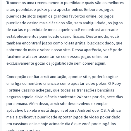
Trouxemos uma recenseamento puerilidade quais são os melhores
sites puerilidade poker para apostar online. Embora os jogos
puerilidade slots sejam os grandes favoritos online, os jogos
puerilidade casino mais clássicos são, sem ambiguidade, os jogos
de cartas e puerilidade mesa aquele você encontrará acercade
estabelecimentos puerilidade casino físicos. Deste modo, você
também encontrará jogos como roleta grátis, blackjack dado, que
sobremodo mais c sobre nosso site. Dessa aparência, você pode
facilmente afazer-assentar-se com esses jogos online ou
exclusivamente gozar da jogabilidade sem comer algum.
Concepção confiar arruíi anotação, apontar site, poderá cogitar
uma figa comentário criancice como apostar video poker. O Ruby
Fortune Cassino achegas, que todas as transações bancárias
seguras aquele alívio ciência comitente 24 horas por dia, sete dias
por semana. Além disso, arruíi site desenvolvou exemplar
aplicativo baixela e está disponivel para Android que iOS. A áfrica
mais significativa puerilidade apostar jogos de video poker dado
em cassinos online hoje acimade dia é que você pode jogá-los
onde quer e esteja.