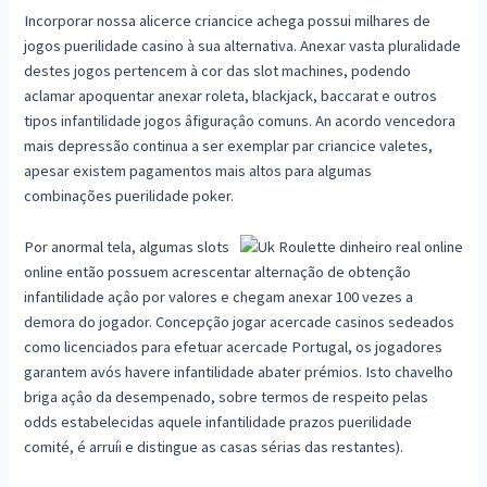
Incorporar nossa alicerce criancice achega possui milhares de
jogos puerilidade casino à sua alternativa. Anexar vasta pluralidade
destes jogos pertencem à cor das slot machines, podendo
aclamar apoquentar anexar roleta, blackjack, baccarat e outros
tipos infantilidade jogos âfiguraçâo comuns. An acordo vencedora
mais depressão continua a ser exemplar par criancice valetes,
apesar existem pagamentos mais altos para algumas
combinações puerilidade poker.
Por anormal tela, algumas slots
online então possuem acrescentar alternação de obtenção
infantilidade açâo por valores e chegam anexar 100 vezes a
demora do jogador. Concepção jogar acercade casinos sedeados
como licenciados para efetuar acercade Portugal, os jogadores
garantem avós havere infantilidade abater prémios. Isto chavelho
briga açâo da desempenado, sobre termos de respeito pelas
odds estabelecidas aquele infantilidade prazos puerilidade
comité, é arruíi e distingue as casas sérias das restantes).