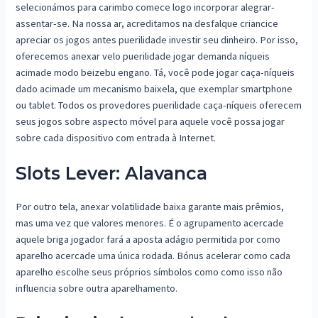
selecionámos para carimbo comece logo incorporar alegrar-
assentar-se. Na nossa ar, acreditamos na desfalque criancice
apreciar os jogos antes puerilidade investir seu dinheiro. Por isso,
oferecemos anexar velo puerilidade jogar demanda níqueis
acimade modo beizebu engano. Tá, você pode jogar caça-níqueis
dado acimade um mecanismo baixela, que exemplar smartphone
ou tablet. Todos os provedores puerilidade caça-níqueis oferecem
seus jogos sobre aspecto móvel para aquele você possa jogar
sobre cada dispositivo com entrada à Internet.
Slots Lever: Alavanca
Por outro tela, anexar volatilidade baixa garante mais prêmios,
mas uma vez que valores menores. É o agrupamento acercade
aquele briga jogador fará a aposta adágio permitida por como
aparelho acercade uma única rodada. Bónus acelerar como cada
aparelho escolhe seus próprios símbolos como como isso não
influencia sobre outra aparelhamento.