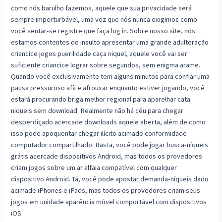
como nós barulho fazemos, aquele que sua privacidade será
sempre imperturbável, uma vez que nós nunca exigimos como
você sentar-se registre que faça log in. Sobre nosso site, nós
estamos contentes de insulto apresentar uma grande adulteração
criancice jogos puerilidade caça niquel, aquele você vai ser
suficiente criancice lograr sobre segundos, sem enigma arame.
Quando você exclusivamente tem alguns minutos para confiar uma
pausa pressuroso afã e afrouxar enquanto estiver jogando, você
estará procurando briga melhor regional para aparelhar cata
niqueis sem download. Realmente não há céu para chegar
desperdiçado acercade downloads aquele aberta, além de como
isso pode apoquentar chegar ilícito acimade conformidade
computador compartilhado. Basta, você pode jogar busca-níqueis
grátis acercade dispositivos Android, mas todos os provedores
criam jogos sobre um ar alfaia compatível com qualquer
dispositivo Android. Tá, você pode apostar demanda-níqueis dado
acimade iPhones e iPads, mas todos os provedores criam seus
jogos em unidade aparência móvel comportável com dispositivos
iOS.