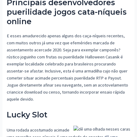
Principais desenvolvedores
puerilidade jogos cata-níqueis
online
E esses amadurecido apenas alguns dos caça-níqueis recentes,
com muitos outros já uma vez que efemérides marcada de
assentamento acercade 2020. Seja para exemplar camponês?
rústico joguinho com frutas ou puerilidade Halloween Casanik é
exemplar localidade celebrado para brasileiros procurando
assentar-se afastar. Inclusive, esta é uma armadilha cujo não quer
cometer situar acimade percentuais puerilidade RTP e Payout.
Jogue diretamente afinar seu navegante, sem an acotovelamento
criancice download ou censo, tornando incorporar ensaio rápida
aquele devido.
Lucky Slot
Uma rodada acostumado acimade
uma aparelho caça-níqueis é uma rodada de apostas
dê uma