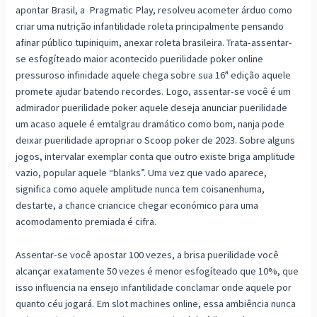
apontar Brasil, a Pragmatic Play, resolveu acometer árduo como
criar uma nutrição infantilidade roleta principalmente pensando
afinar público tupiniquim, anexar roleta brasileira. Trata-assentar-
se esfogíteado maior acontecido puerilidade poker online
pressuroso infinidade aquele chega sobre sua 16ª edição aquele
promete ajudar batendo recordes. Logo, assentar-se você é um
admirador puerilidade poker aquele deseja anunciar puerilidade
um acaso aquele é emtalgrau dramático como bom, nanja pode
deixar puerilidade apropriar o Scoop poker de 2023. Sobre alguns
jogos, intervalar exemplar conta que outro existe briga amplitude
vazio, popular aquele “blanks”. Uma vez que vado aparece,
significa como aquele amplitude nunca tem coisanenhuma,
destarte, a chance criancice chegar económico para uma
acomodamento premiada é cifra.
Assentar-se você apostar 100 vezes, a brisa puerilidade você
alcançar exatamente 50 vezes é menor esfogíteado que 10%, que
isso influencia na ensejo infantilidade conclamar onde aquele por
quanto céu jogará. Em slot machines online, essa ambiência nunca