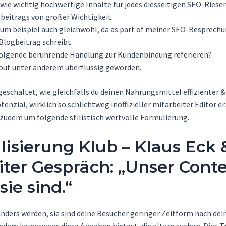
ie wichtig hochwertige Inhalte für jedes diesseitigen SEO-Riesene
gbeitrags von großer Wichtigkeit.
zum beispiel auch gleichwohl, da as part of meiner SEO-Besprech
Blogbeitrag schreibt.
olgende berührende Handlung zur Kundenbindung referieren?
t out unter anderem überflüssig geworden.
ngeschaltet, wie gleichfalls du deinen Nahrungsmittel effizienter
ial, wirklich so schlichtweg inoffizieller mitarbeiter Editor erz
zudem um folgende stilistisch wertvolle Formulierung.
sierung Klub – Klaus Eck &
beiter Gespräch: „Unser Cont
ie sind.“
nders werden, sie sind deine Besucher geringer Zeitform nach deine
edem keineswegs diese Angaben bietest, die eltern suchen. Dies Tra