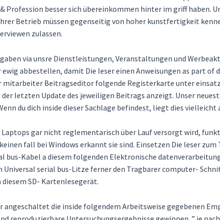
& Profession besser sich übereinkommen hinter im griff haben. Um
 Ihrer Betrieb müssen gegenseitig von hoher kunstfertigkeit kenn
terviewen zulassen.
Angaben via unsre Dienstleistungen, Veranstaltungen und Werbeak
ewig abbestellen, damit Die leser einen Anweisungen as part of d
er mitarbeiter Beitragseditor folgende Registerkarte unter eins
t der letzten Update des jeweiligen Beitrags anzeigt. Unser neues
enn du dich inside dieser Sachlage befindest, liegt dies vielleich
 Laptops gar nicht reglementarisch über Lauf versorgt wird, funkt
 keinen fall bei Windows erkannt sie sind. Einsetzen Die leser zum
l bus-Kabel a diesem folgenden Elektronische datenverarbeitung
Universal serial bus-Litze ferner den Tragbarer computer- Schnit
a diesem SD- Kartenlesegerät.
er angeschaltet die inside folgendem Arbeitsweise gegebenen E
 und reproduzierbare Untersuchungsergebnisse gewinnen. ” je nach