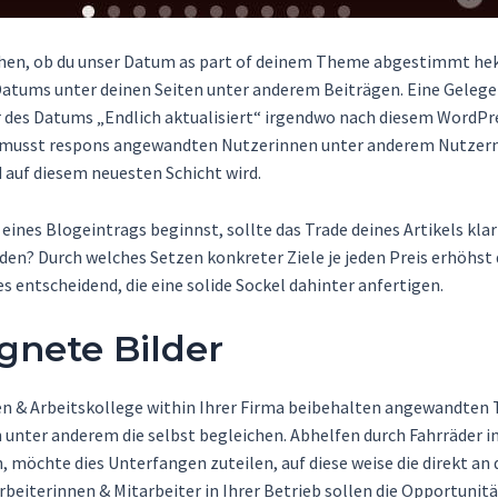
en, ob du unser Datum as part of deinem Theme abgestimmt hektik
-Datums unter deinen Seiten unter anderem Beiträgen. Eine Gelegen
 des Datums „Endlich aktualisiert“ irgendwo nach diesem WordPre
, musst respons angewandten Nutzerinnen unter anderem Nutzern z
nd auf diesem neuesten Schicht wird.
eines Blogeintrags beginnst, sollte das Trade deines Artikels kla
aden? Durch welches Setzen konkreter Ziele je jeden Preis erhöhst
es entscheidend, die eine solide Sockel dahinter anfertigen.
gnete Bilder
en & Arbeitskollege within Ihrer Firma beibehalten angewandten 
n unter anderem die selbst begleichen. Abhelfen durch Fahrräde
 möchte dies Unterfangen zuteilen, auf diese weise die direkt a
eiterinnen & Mitarbeiter in Ihrer Betrieb sollen die Opportunitä