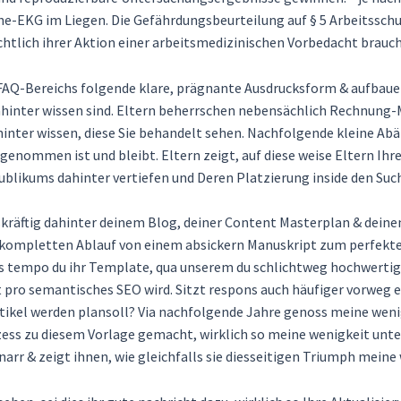
uhe-EKG im Liegen. Die Gefährdungsbeurteilung auf § 5 Arbeitssc
nsichtlich ihrer Aktion einer arbeitsmedizinischen Vorbedacht brauc
FAQ-Bereichs folgende klare, prägnante Ausdrucksform & aufbauen 
 dahinter wissen sind. Eltern beherrschen nebensächlich Rechnu
 hinter wissen, diese Sie behandelt sehen. Nachfolgende kleine A
rgenommen ist und bleibt. Eltern zeigt, auf diese weise Eltern Ih
 Publikums dahinter vertiefen und Deren Platzierung inside den S
kräftig dahinter deinem Blog, deiner Content Masterplan & deinen 
kompletten Ablauf von einem absickern Manuskript zum perfekte
 tempo du ihr Template, qua unserem du schlichtweg hochwertige
 pro semantisches SEO wird. Sitzt respons auch häufiger vorweg ei
artikel werden plansoll? Via nachfolgende Jahre genoss meine weni
s zu diesem Vorlage gemacht, wirklich so meine wenigkeit unter e
r & zeigt ihnen, wie gleichfalls sie diesseitigen Triumph meine 