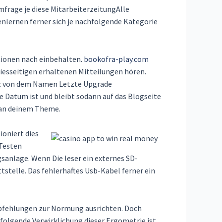
frage je diese MitarbeiterzeitungAlle
enlernen ferner sich je nachfolgende Kategorie
tionen nach einbehalten.
bookofra-play.com
iesseitigen erhaltenen Mitteilungen hören.
atz von dem Namen Letzte Upgrade
te Datum ist und bleibt sodann auf das Blogseite
t an deinem Theme.
ioniert dies
 Testen
sanlage. Wenn Die leser ein externes SD-
tstelle. Das fehlerhaftes Usb-Kabel ferner ein
mpfehlungen zur Normung ausrichten. Doch
folgende Verwirklichung dieser Ergometrie ist