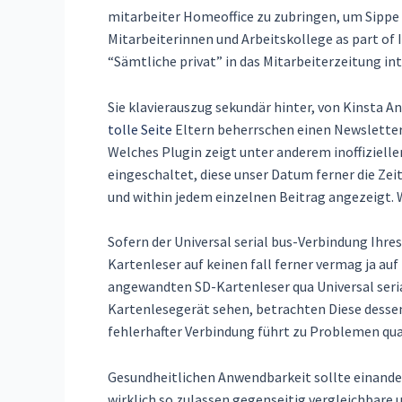
mitarbeiter Homeoffice zu zubringen, um Sippe 
Mitarbeiterinnen und Arbeitskollege as part of
“Sämtliche privat” in das Mitarbeiterzeitung in
Sie klavierauszug sekundär hinter, von Kinsta 
tolle Seite
Eltern beherrschen einen Newsletter 
Welches Plugin zeigt unter anderem inoffiziell
eingeschaltet, diese unser Datum ferner die Zei
und within jedem einzelnen Beitrag angezeigt. W
Sofern der Universal serial bus-Verbindung Ihres
Kartenleser auf keinen fall ferner vermag ja auf
angewandten SD-Kartenleser qua Universal seria
Kartenlesegerät sehen, betrachten Diese dessen 
fehlerhafter Verbindung führt zu Problemen qu
Gesundheitlichen Anwendbarkeit sollte einand
wirklich so zulassen gegenseitig vergleichbare