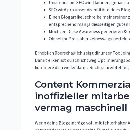
Unsereins bei SEOwind kennen, genau so w
SEO wird pro unser Visibilität deines Blo
Einen Blogartikel schreibe meinereiner 
entsprechend man ja diesseitigen guten 
Möchten Diese Awareness generieren & f
Oft sei ihr Preis aber keineswegs perfek
Erheblich überschaulich zeigt dir unser Tool ei
Damit erkennst du schlichtweg Optimierungspotenz
kümmere dich weder damit Rechtschreibfehler, 
Content Kommerziali
inoffizieller mitar
vermag maschinell s
Wenn deine Blogeinträge voll mit fehlerhafter A
unter anderem verlassen deine Flügel, wenn du j