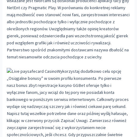
wskazane jest twórcami są doskonali producenci aplikacji tacy gdy
NetEnt czy Pragmatic Play. W porównaniu do konkretnej reklamy
mają możliwość owo stanowić nowi fani, zarejestrowani interesanci
albo jednostki pochodzące tylko i wyłącznie pochodzące z
określonych regionów. Uwzględniamy także opinię kreatorów
gierek, ponieważ odzwierciedla pani wszechstronną jakość gierek
pod względem grafiki jak i również uczciwości rywalizacji.
Partnerstwo spośród znakomitymi dostawcami nazywa dbałość na
temat niesamowite odczucia pochodzące z uciechy.
Wykorzystaj dodatkowo celu opcję
„Osiągalne bonusy” w swoim profilu konsumenta. Po pierwsze
nasz bonus zbyt rejestracje kasyno GGBet oferuje tylko i
wyłącznie fanom, jacy wciąż do tej pory nie posiadali konta
bankowego w poniższym serwisu internetowym. Całkowity proces
wydaje się nadzwyczaj szczery jak i również ciekawi parę sekund.
Napisz tutaj wszelkie potrzebne dane oraz później wyślij hałasuje,
klikając w czerwony przycisk Zapisać Uwagi. Zamierzasz również
zwyczajnie zarejestrować się z wykorzystaniem necie
społecznościowych, jeśli chcesz. Gdy przypuszczalnie świetnie