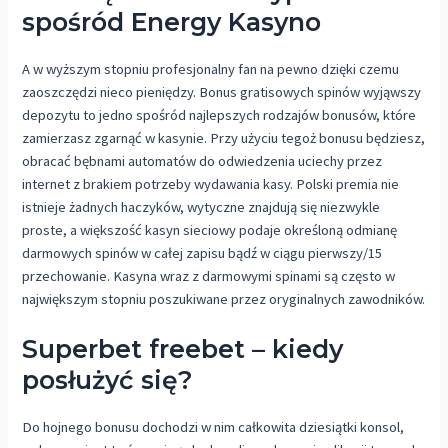
spośród Energy Kasyno
A w wyższym stopniu profesjonalny fan na pewno dzięki czemu
zaoszczędzi nieco pieniędzy. Bonus gratisowych spinów wyjąwszy
depozytu to jedno spośród najlepszych rodzajów bonusów, które
zamierzasz zgarnąć w kasynie. Przy użyciu tegoż bonusu będziesz,
obracać bębnami automatów do odwiedzenia uciechy przez
internet z brakiem potrzeby wydawania kasy. Polski premia nie
istnieje żadnych haczyków, wytyczne znajdują się niezwykle
proste, a większość kasyn sieciowy podaje określoną odmianę
darmowych spinów w całej zapisu bądź w ciągu pierwszy/15
przechowanie. Kasyna wraz z darmowymi spinami są często w
największym stopniu poszukiwane przez oryginalnych zawodników.
Superbet freebet – kiedy
posłużyć się?
Do hojnego bonusu dochodzi w nim całkowita dziesiątki konsol,