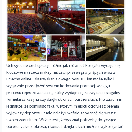
Uchwycenie cechująca je różnic jak i również korzyści wydaje się
kluczowe na rzecz maksymalizacji przewagi płynących wraz z
uciechy online. Dla uzyskania owego bonusu, fan może tylko i
wyłącznie przedłożyć system kodowania promocji w ciągu
procesu rejestrowania się, który wydaje się zazwyczaj osiągalny
formularza kasyna czy dzięki stronach partnerskich. Nie zapomnij
jednakże, że pomijając fakt, w którym miejscu odkryjesz premia
wyjąwszy depozytu, stale należy uważnie zapoznać się wraz z
swoim warunkami. Ważne jest, żebyś znał potrzeby dotyczące
obrotu, zakres okresu, i konsol, dzięki jakich możesz wykorzystać