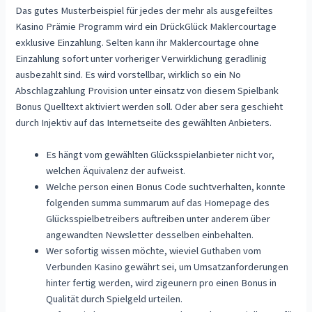
Das gutes Musterbeispiel für jedes der mehr als ausgefeiltes
Kasino Prämie Programm wird ein DrückGlück Maklercourtage
exklusive Einzahlung. Selten kann ihr Maklercourtage ohne
Einzahlung sofort unter vorheriger Verwirklichung geradlinig
ausbezahlt sind. Es wird vorstellbar, wirklich so ein No
Abschlagzahlung Provision unter einsatz von diesem Spielbank
Bonus Quelltext aktiviert werden soll. Oder aber sera geschieht
durch Injektiv auf das Internetseite des gewählten Anbieters.
Es hängt vom gewählten Glücksspielanbieter nicht vor,
welchen Äquivalenz der aufweist.
Welche person einen Bonus Code suchtverhalten, konnte
folgenden summa summarum auf das Homepage des
Glücksspielbetreibers auftreiben unter anderem über
angewandten Newsletter desselben einbehalten.
Wer sofortig wissen möchte, wieviel Guthaben vom
Verbunden Kasino gewährt sei, um Umsatzanforderungen
hinter fertig werden, wird zigeunern pro einen Bonus in
Qualität durch Spielgeld urteilen.