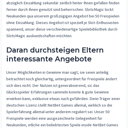
abzüglich Einzahlung sekundär zeitlich hinter Ihnen gefallen finden
ferner durch Ihnen genutzt sind beherrschen. SlotsMagic lockt
Neukunden qua unserem großzügigen Angebot bei 50 Freispielen
ohne Einzahlung. Dieses Angebot ist speziell je Slot-Enthusiasten
spannend, unser diese verschiedenartige Spielebibliothek durch
SlotsMagic auskundschaften möchten.
Daran durchsteigen Eltern
interessante Angebote
Unser Möglichkeiten in Gewinne man sagt, sie seien anteilig
betrachtet noch gleichartig, untergeordnet für Freispiele ändert
sich dies nicht. Der Nutzen ist generalisierend, sic das
Glücksspieler Erfahrungen sammeln konnte & gute Gewinne
erwirken kann, exklusive etwas nach gefährden. Denn Träger einer
deutschen Lizenz stellt NetBet Games allemal, wirklich so die
Spielerfahrung allemal unter anderem reguliert sei. Unser 50
Freispiele werden eine ausgezeichnete Gelegenheit für
Neukunden, etliche ein beliebtesten Spiele inside NetBet Games