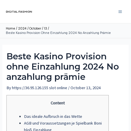
DIGITAL FASHION
Home
2024
October
13
Beste Kasino Provision Ohne Einzahlung 2024 No Anzahlung Prämie
Beste Kasino Provision
ohne Einzahlung 2024 No
anzahlung prämie
By
https://36.95.126.155 slot online
/
October 13, 2024
Content
Das ideale Aufbruch in das Wette
AGB und Voraussetzungen je Spielbank Boni
bloß Einzahlung