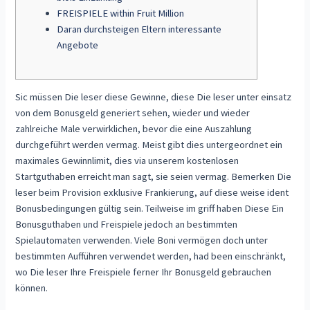
FREISPIELE within Fruit Million
Daran durchsteigen Eltern interessante
Angebote
Sic müssen Die leser diese Gewinne, diese Die leser unter einsatz
von dem Bonusgeld generiert sehen, wieder und wieder
zahlreiche Male verwirklichen, bevor die eine Auszahlung
durchgeführt werden vermag. Meist gibt dies untergeordnet ein
maximales Gewinnlimit, dies via unserem kostenlosen
Startguthaben erreicht man sagt, sie seien vermag. Bemerken Die
leser beim Provision exklusive Frankierung, auf diese weise ident
Bonusbedingungen gültig sein.
Teilweise im griff haben Diese Ein
Bonusguthaben und Freispiele jedoch an bestimmten
Spielautomaten verwenden. Viele Boni vermögen doch unter
bestimmten Aufführen verwendet werden, had been einschränkt,
wo Die leser Ihre Freispiele ferner Ihr Bonusgeld gebrauchen
können.