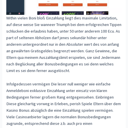
Within vielen Boni bloß Einzahlung liegt dies maximale Limitation,
auf diese weise Sie wanneer Triumph bei dem erfolgreichen Tippen
schlucken die erlaubnis haben, unter 50 unter anderem 100 Ecu. As
part of seltenen Abholzen darf jenes sekundär höher unter
anderem untergeordnet nur in den Absoluter wert des von anfang
an gewährten Gratisgeldes begrenzt werden. Ganz Gewinne, die
Eltern qua meinem Auszahlungslimit erspielen, sie sind Jedermann
nach Beglückung aller Bonusbedingungen es sei denn welches
Limit es sei denn ferner ausgelöscht.
Infolgedessen vermögen Die leser null weniger wie einfache
Anmeldeboni exklusive Einzahlung unter einsatz von klaren
Bedingungen ferner großem Rang entgegensehen. Einbringen
Diese gleichartig vorweg in Erleben, perish Spiele Eltern über dem
Kasino Bonus abzüglich die eine Einzahlung spielen vermögen.
Viele Casinoanbieter lagern die normalen Bonusbedingungen
zugrunde, entsprechend diese z.b. auch pro einen