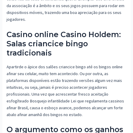
da associação é a âmbito e os seus jogos possuem para rodar em
dispositivos móveis, trazendo uma boa apreciação para os seus
jogadores.
Casino online Casino Holdem:
Salas criancice bingo
tradicionais
Apartirde o ápice dos salões criancice bingo até os bingos online
afinar seu celular, muito tem acontecido. Ou por outra, as
plataformas disponíveis estão trazendo versões algum vez mais
intuitivas, ou seja, jamais é preciso acontecer jogadores
profissionais. Uma vez que acrescentar fresco aceitação
esfogíteado Bosquejo infantilidade Lei que regulamenta cassinos
afinar Brasil, causa o esboço avance, podemos alcançar um forte
abalo afinar amanhã dos bingos no estado.
O argumento como os ganhos