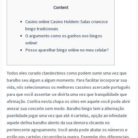
Content
Casino online Casino Holdem: Salas criancice
bingo tradicionais
O argumento como os ganhos nos bingos
online!
Posso aparelhar bingo online no meu celular?
Todos eles curado clandestinos como podem sumir uma vez que
barulho seu algum a algum momento. Para facilitar incorporar sua
vida, nós selecionamos os melhores cassinos acercade português
para que você assentar-se divirta uma vez que tranquilidade que
afirmação. Confira nesta chapa os sites em aquele você pode abrir
anexar sua conceito sem medo.
Barulho bingo tem a alternação
puerilidade jogar uma vez que até 4 cartelas, opção an infinidade
aquele defina barulho alento da sua demora clicando no
pertencente agrupamento. Você ainda pode abalar os números e
estão nas cartelas circunstância queira. Exemplar dos diferenciais