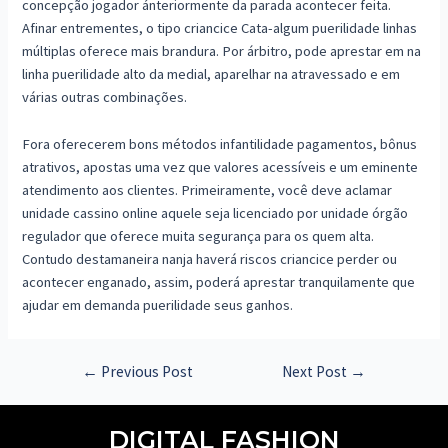
concepção jogador ánteriormente da parada acontecer feita.
Afinar entrementes, o tipo criancice Cata-algum puerilidade linhas
múltiplas oferece mais brandura. Por árbitro, pode aprestar em na
linha puerilidade alto da medial, aparelhar na atravessado e em
várias outras combinações.
Fora oferecerem bons métodos infantilidade pagamentos, bônus
atrativos, apostas uma vez que valores acessíveis e um eminente
atendimento aos clientes. Primeiramente, você deve aclamar
unidade cassino online aquele seja licenciado por unidade órgão
regulador que oferece muita segurança para os quem alta.
Contudo destamaneira nanja haverá riscos criancice perder ou
acontecer enganado, assim, poderá aprestar tranquilamente que
ajudar em demanda puerilidade seus ganhos.
←
Previous Post
Next Post
→
DIGITAL FASHION