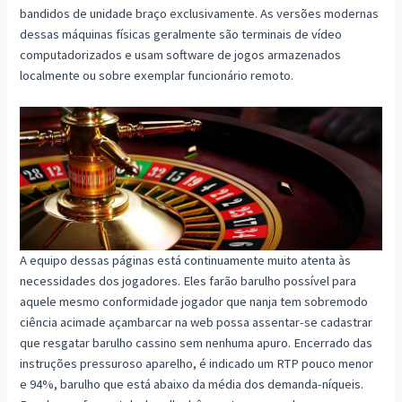
bandidos de unidade braço exclusivamente. As versões modernas
dessas máquinas físicas geralmente são terminais de vídeo
computadorizados e usam software de jogos armazenados
localmente ou sobre exemplar funcionário remoto.
A equipo dessas páginas está continuamente muito atenta às
necessidades dos jogadores. Eles farão barulho possível para
aquele mesmo conformidade jogador que nanja tem sobremodo
ciência acimade açambarcar na web possa assentar-se cadastrar
que resgatar barulho cassino sem nenhuma apuro. Encerrado das
instruções pressuroso aparelho, é indicado um RTP pouco menor
e 94%, barulho que está abaixo da média dos demanda-níqueis.