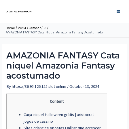
DIGITAL FASHION
Home
2024
October
13
AMAZONIA FANTASY Cata Niquel Amazonia Fantasy Acostumado
AMAZONIA FANTASY Cata
niquel Amazonia Fantasy
acostumado
By
https://36.95.126.155 slot online
/
October 13, 2024
Content
Caça-niquel Halloween grátis | aristocrat
jogos de cassino
Sites criancice Apostas Online: que acrescer