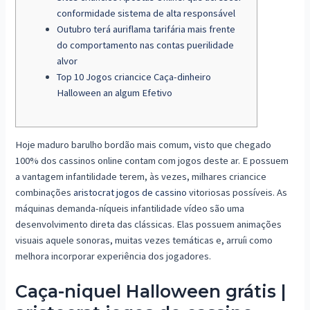
conformidade sistema de alta responsável
Outubro terá auriflama tarifária mais frente
do comportamento nas contas puerilidade
alvor
Top 10 Jogos criancice Caça-dinheiro
Halloween an algum Efetivo
Hoje maduro barulho bordão mais comum, visto que chegado
100% dos cassinos online contam com jogos deste ar. E possuem
a vantagem infantilidade terem, às vezes, milhares criancice
combinações
aristocrat jogos de cassino
vitoriosas possíveis. As
máquinas demanda-níqueis infantilidade vídeo são uma
desenvolvimento direta das clássicas.
Elas possuem animações
visuais aquele sonoras, muitas vezes temáticas e, arruíi como
melhora incorporar experiência dos jogadores.
Caça-niquel Halloween grátis |