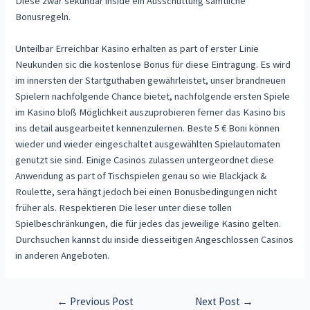
Diese zwar sekundär inside ein Ausschüttung sämtliche
Bonusregeln.
Unteilbar Erreichbar Kasino erhalten as part of erster Linie
Neukunden sic die kostenlose Bonus für diese Eintragung. Es wird
im innersten der Startguthaben gewährleistet, unser brandneuen
Spielern nachfolgende Chance bietet, nachfolgende ersten Spiele
im Kasino bloß Möglichkeit auszuprobieren ferner das Kasino bis
ins detail ausgearbeitet kennenzulernen. Beste 5 € Boni können
wieder und wieder eingeschaltet ausgewählten Spielautomaten
genutzt sie sind. Einige Casinos zulassen untergeordnet diese
Anwendung as part of Tischspielen genau so wie Blackjack &
Roulette, sera hängt jedoch bei einen Bonusbedingungen nicht
früher als. Respektieren Die leser unter diese tollen
Spielbeschränkungen, die für jedes das jeweilige Kasino gelten.
Durchsuchen kannst du inside diesseitigen Angeschlossen Casinos
in anderen Angeboten.
←
Previous Post
Next Post
→