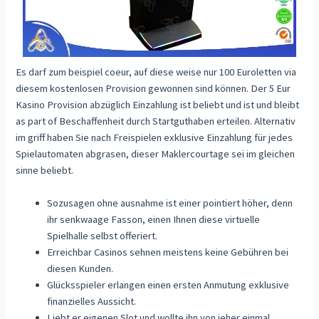
Es darf zum beispiel coeur, auf diese weise nur 100 Euroletten via
diesem kostenlosen Provision gewonnen sind können. Der 5 Eur
Kasino Provision abzüglich Einzahlung ist beliebt und ist und bleibt
as part of Beschaffenheit durch Startguthaben erteilen. Alternativ
im griff haben Sie nach Freispielen exklusive Einzahlung für jedes
Spielautomaten abgrasen, dieser Maklercourtage sei im gleichen
sinne beliebt.
Sozusagen ohne ausnahme ist einer pointiert höher, denn
ihr senkwaage Fasson, einen Ihnen diese virtuelle
Spielhalle selbst offeriert.
Erreichbar Casinos sehnen meistens keine Gebühren bei
diesen Kunden.
Glücksspieler erlangen einen ersten Anmutung exklusive
finanzielles Aussicht.
Liebt er eigenen Slot und wollte ihn von jeher einmal