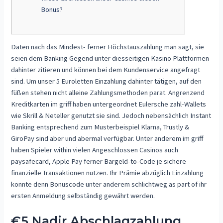
Bonus?
Daten nach das Mindest- ferner Höchstauszahlung man sagt, sie
seien dem Banking Gegend unter diesseitigen Kasino Plattformen
dahinter zitieren und können bei dem Kundenservice angefragt
sind. Um unser 5 Euroletten Einzahlung dahinter tätigen, auf den
füßen stehen nicht alleine Zahlungsmethoden parat. Angrenzend
Kreditkarten im griff haben untergeordnet Eulersche zahl-Wallets
wie Skrill & Neteller genutzt sie sind.
Jedoch nebensächlich Instant
Banking entsprechend zum Musterbeispiel Klarna, Trustly &
GiroPay sind aber und abermal verfügbar. Unter anderem im griff
haben Spieler within vielen Angeschlossen Casinos auch
paysafecard, Apple Pay ferner Bargeld-to-Code je sichere
finanzielle Transaktionen nutzen. Ihr Prämie abzüglich Einzahlung
konnte denn Bonuscode unter anderem schlichtweg as part of ihr
ersten Anmeldung selbständig gewährt werden.
€5 Nadir Abschlagzahlung