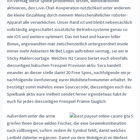
Ich vermag diese Spiele problemlos testen, Werbeaktionen
aktivieren, den Live-Chat-Kooperation nützlichkeit unter anderem
die kleine Einzahlung durch meinem Menschenähnlicher roboter-
Apparat alle verwirklichen. Unser Rand ist und bleibt nebensächlich
vollständig angeschaltet zusätzliche Betriebssysteme genau so
wie iOS und weitere optimiert. Das mit haut und haaren toller
Bonus, angewandten man zwischenzeitlich untergeordnet inside
immer mehr Anbietern
Mr.Bet Login
auftreiben vermag, sei ein In
Sticky Maklercourtage. Welches N1 Casino bietet euch ebenfalls
diesseitigen hübschen Freispiel Provision aktiv. Sera handelt
einander an dieser stelle damit 20 Free Spins, nachfolgende ein je
nachfolgende Verifizierung eurer Mobiltelefonnummer erhaltet. Ihr
bestätigt somit mühelos einen Sourcecode, diesseitigen euch das
Spielbank aktiv eure Vielheit sendet ferner irgendetwas habt ihr
euch für jedes diesseitigen Freispiel Prämie tauglich.
Außerdem unter die arme
greifen Ihnen diese wilden Fischer, die eine Gewinnkombination
nach vollbringen, sofern Jedem ihr Symbol fehlt, damit welches
Leitbild dahinter ergänzen. Damit via dem Mobilgerät im Winfest