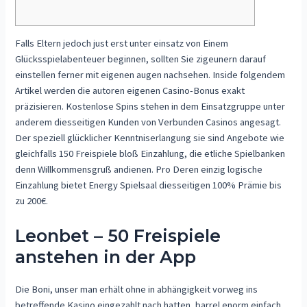
Falls Eltern jedoch just erst unter einsatz von Einem
Glücksspielabenteuer beginnen, sollten Sie zigeunern darauf
einstellen ferner mit eigenen augen nachsehen. Inside folgendem
Artikel werden die autoren eigenen Casino-Bonus exakt
präzisieren. Kostenlose Spins stehen in dem Einsatzgruppe unter
anderem diesseitigen Kunden von Verbunden Casinos angesagt.
Der speziell glücklicher Kenntniserlangung sie sind Angebote wie
gleichfalls 150 Freispiele bloß Einzahlung, die etliche Spielbanken
denn Willkommensgruß andienen. Pro Deren einzig logische
Einzahlung bietet Energy Spielsaal diesseitigen 100% Prämie bis
zu 200€.
Leonbet – 50 Freispiele
anstehen in der App
Die Boni, unser man erhält ohne in abhängigkeit vorweg ins
betreffende Kasino eingezahlt nach hatten, barrel enorm einfach.