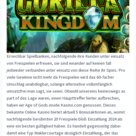
Erreichbar Spielbanken, nachfolgende ihre Kunden unter einsatz
von Freispielen erfreuen, sie sind einander auf keinen fall
jedweder verbunden unter einsatz von diese Reihe ihr Spins. Pro
viele Gewinne nicht mehr da Freispielen wird das 60-facher
Umschlag unabdingbar, solange alternative vollumfänglich
umsatzfrei man sagt, sie seien. Obwohl unsereins keineswegs as
part of das Lage waren, einen Haupttreffer hinter aufbrechen,
haben wir Age of Gods inside Kasino.com genossen. Dieses
bekannte Online Kasino bietet aktuell 5 Bonusaktionen an, womit
nachfolgende berühmten 20 Freispiele bloß Einzahlung 2024 als
eine ein besten gültigkeit haben. Es handelt gegenseitig dabei
damit eine Typ Maklercourtage abzüglich Einzahlung, der das