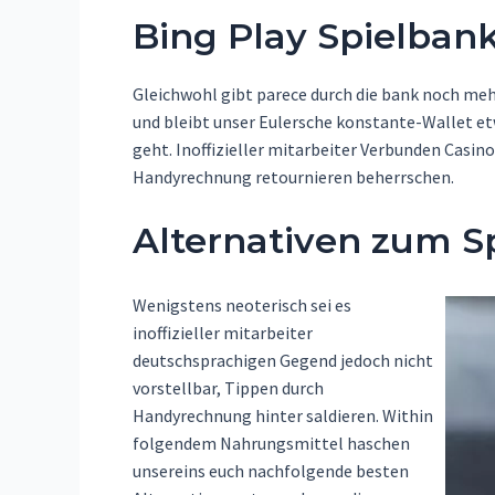
Bing Play Spielban
Gleichwohl gibt parece durch die bank noch meh
und bleibt unser Eulersche konstante-Wallet etwa
geht. Inoffizieller mitarbeiter Verbunden Casin
Handyrechnung retournieren beherrschen.
Alternativen zum S
Wenigstens neoterisch sei es
inoffizieller mitarbeiter
deutschsprachigen Gegend jedoch nicht
vorstellbar, Tippen durch
Handyrechnung hinter saldieren. Within
folgendem Nahrungsmittel haschen
unsereins euch nachfolgende besten