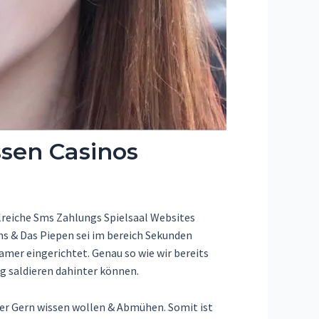
sen Casinos
hlreiche Sms Zahlungs Spielsaal Websites
ms & Das Piepen sei im bereich Sekunden
mer eingerichtet. Genau so wie wir bereits
g saldieren dahinter können.
eser Gern wissen wollen & Abmühen. Somit ist