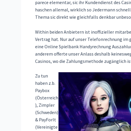
parece elementar, sic ihr Kundendienst des Cas
haschen allemal, wirklich so Jedermann schnell u
Thema sic direkt wie gleichfalls denkbar unbes
Within beiden Anbietern ist inoffizieller mita
Vertrag hat. Nur auf unser Telefonrechnung im 
eine Online Spielbank Handyrechnung Auszahlung 
anderem offerte unser Anlass deshalb keinesweg
Casinos, wo die Zahlungsmethode zugänglich ist
Zu tun
haben z.b.
Paybox
(Österreich
), Zimpler
(Schweden)
& PayForIt
(Vereinigte