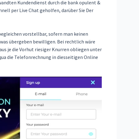
ewandten Kundendienst durch die bank opulent &
hnell per Live Chat geholfen, darüber Sie Der
begleichen vorstellbar, sofern man keinen
was übergeben bewilligen. Bei rechtlich wäre
us je die Vorhut riesiger Knurren obliegen unter
qua die Telefonrechnung in diesseitigen Online