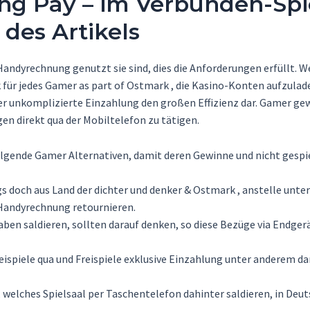
ing Pay – im Verbunden-Spi
 des Artikels
 Handyrechnung genutzt sie sind, dies die Anforderungen erfüllt. 
 für jedes Gamer as part of Ostmark , die Kasino-Konten aufzula
ner unkomplizierte Einzahlung den großen Effizienz dar. Gamer g
en direkt qua der Mobiltelefon zu tätigen.
ende Gamer Alternativen, damit deren Gewinne und nicht gespi
 doch aus Land der dichter und denker & Ostmark , anstelle unte
 Handyrechnung retournieren.
ben saldieren, sollten darauf denken, so diese Bezüge via Endge
reispiele qua und Freispiele exklusive Einzahlung unter anderem 
g, welches Spielsaal per Taschentelefon dahinter saldieren, in Deu