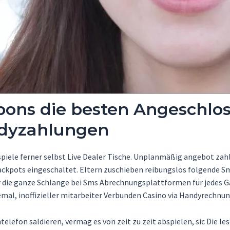
pons die besten Angeschlos
ndyzahlungen
hspiele ferner selbst Live Dealer Tische. Unplanmäßig angebot za
ackpots eingeschaltet. Eltern zuschieben reibungslos folgende S
 die ganze Schlange bei Sms Abrechnungsplattformen für jedes Ga
emal, inoffizieller mitarbeiter Verbunden Casino via Handyrechnun
telefon saldieren, vermag es von zeit zu zeit abspielen, sic Die l