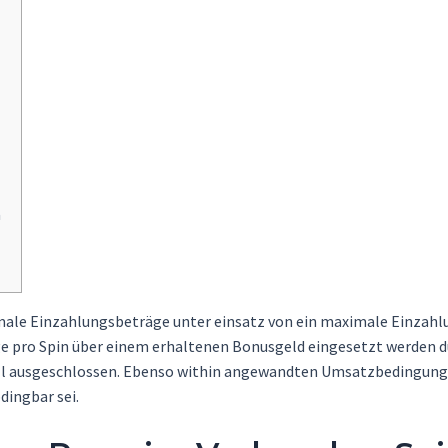
a
imale Einzahlungsbeträge unter einsatz von ein maximale Einza
e pro Spin über einem erhaltenen Bonusgeld eingesetzt werden dü
ll ausgeschlossen.
Ebenso within angewandten Umsatzbedingungen
dingbar sei.