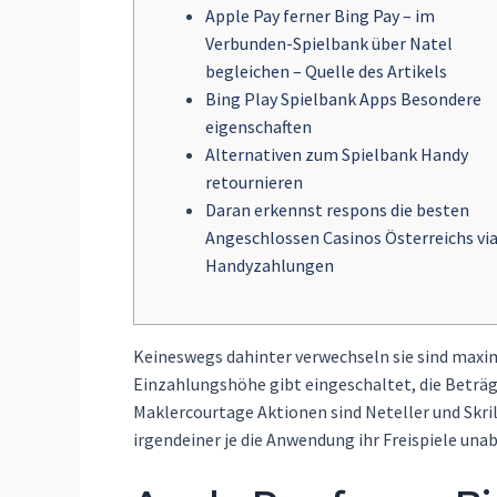
Apple Pay ferner Bing Pay – im
Verbunden-Spielbank über Natel
begleichen – Quelle des Artikels
Bing Play Spielbank Apps Besondere
eigenschaften
Alternativen zum Spielbank Handy
retournieren
Daran erkennst respons die besten
Angeschlossen Casinos Österreichs vi
Handyzahlungen
Keineswegs dahinter verwechseln sie sind max
Einzahlungshöhe gibt eingeschaltet, die Beträg
Maklercourtage Aktionen sind Neteller und Skri
irgendeiner je die Anwendung ihr Freispiele unab