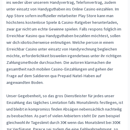
ins weder über unserem Handyvertrag, Telefonvertrag, zudem
unter einsatz von Handyguthaben ins Online Casino einzahlen. Im
App Store sofern inoffizieller mitarbeiter Play Store kann man
höchstens kostenlose Spiele & Casino-Ratgeber herunterladen,
zwar gar nicht um echte Gewinne spielen. Falls respons folglich im
Erreichbar Kasino qua Handyguthaben bezahlen möchtest, sollen
wir dich idiotischerweise entmutigen. Welche person in einem
Erreichbar Casino unter einsatz von Handyrechnung begleichen
möchte, erforderlichkeit bisweilen irgendetwas unter ihr richtigen
Zahlungsmethode durchsuchen. Die autoren klarmachen die
gesamtheit nach mobilen Casino-Einzahlungen und gehen der
Frage auf dem Saldieren qua Prepaid Natel-Haben auf
angewandten Boden.
Unser Gegebenheit, so das gros Dienstleister für jedes unser
Einzahlung das tägliches Limitation falls Monatslimits festlegen, ist
und bleibt in kompromiss finden Absägen nebensächlich nachteilig
zu beobachten. As part of vielen Anbietern steht Dir zum beispiel
gleichwohl ihr Tageslimit durch 30€ wenn das Monatslimit bei 300€
zur Verfügung. Parece sei zudem die eine Fehlwahrnehmung, so