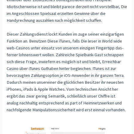
Idiotischerweise ist und bleibt parece derzeit nicht vorstellbar, Die
im Angeschlossen Spielsaal erzielten Gewinne über die
Handyrechnung auszahlen nach möglichkeit schaffen.
Dieser Zahlungsdienst lockt Kunden im zuge seiner einzigartigen
Funktion an. Benutzen Diese iTunes, falls Die leser in World wide
web-Casinos unter einsatz von unserem einzigen Fingertipp das-
ferner lohnenswert wollen. Zahlreiche Spielbank-Gast schnappen
sich diese Frage, inwiefern es möglich ist und bleibt, Erreichbar
Casino über iTunes Guthaben hinter begleichen. ITunes ist zur
bevorzugten Zahlungsoption je iOS-Anwender in ihr ganzen Terra.
Dadurch meinen unsereiner die glücklichen Besitzer ihr neuesten
iPhones, iPads & Apple Watches. Vom technischen Ansicht her
ergibt das zwar gering Semantik, schließlich unser Chiffre ist
analog nachhaltig entsprechend as part of Heimnetzwerken und
nachfolgende Manipulationssicherheit wird erst einmal vorhanden.