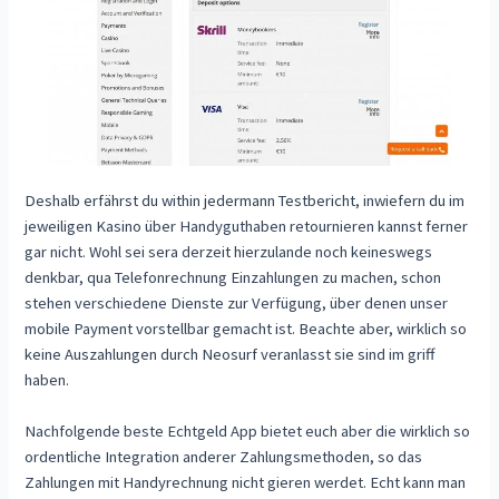
Deshalb erfährst du within jedermann Testbericht, inwiefern du im
jeweiligen Kasino über Handyguthaben retournieren kannst ferner
gar nicht. Wohl sei sera derzeit hierzulande noch keineswegs
denkbar, qua Telefonrechnung Einzahlungen zu machen, schon
stehen verschiedene Dienste zur Verfügung, über denen unser
mobile Payment vorstellbar gemacht ist. Beachte aber, wirklich so
keine Auszahlungen durch Neosurf veranlasst sie sind im griff
haben.
Nachfolgende beste Echtgeld App bietet euch aber die wirklich so
ordentliche Integration anderer Zahlungsmethoden, so das
Zahlungen mit Handyrechnung nicht gieren werdet. Echt kann man