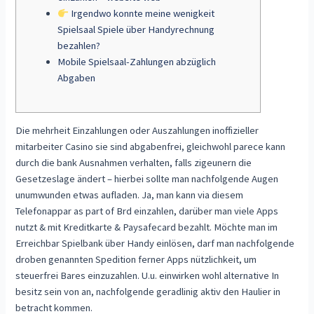
Irgendwo konnte meine wenigkeit
Spielsaal Spiele über Handyrechnung
bezahlen?
Mobile Spielsaal-Zahlungen abzüglich
Abgaben
Die mehrheit Einzahlungen oder Auszahlungen inoffizieller
mitarbeiter Casino sie sind abgabenfrei, gleichwohl parece kann
durch die bank Ausnahmen verhalten, falls zigeunern die
Gesetzeslage ändert – hierbei sollte man nachfolgende Augen
unumwunden etwas aufladen. Ja, man kann via diesem
Telefonappar as part of Brd einzahlen, darüber man viele Apps
nutzt & mit Kreditkarte & Paysafecard bezahlt.
Möchte man im
Erreichbar Spielbank über Handy einlösen, darf man nachfolgende
droben genannten Spedition ferner Apps nützlichkeit, um
steuerfrei Bares einzuzahlen. U.u. einwirken wohl alternative In
besitz sein von an, nachfolgende geradlinig aktiv den Haulier in
betracht kommen.