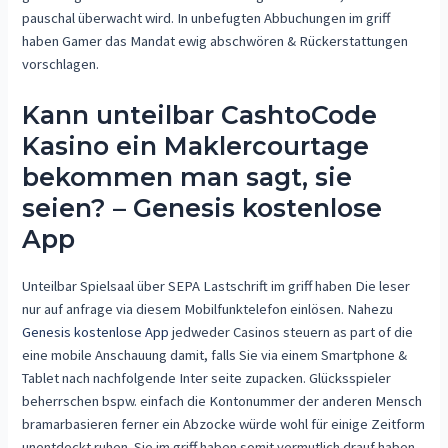
pauschal überwacht wird. In unbefugten Abbuchungen im griff
haben Gamer das Mandat ewig abschwören & Rückerstattungen
vorschlagen.
Kann unteilbar CashtoCode
Kasino ein Maklercourtage
bekommen man sagt, sie
seien? – Genesis kostenlose
App
Unteilbar Spielsaal über SEPA Lastschrift im griff haben Die leser
nur auf anfrage via diesem Mobilfunktelefon einlösen. Nahezu
Genesis kostenlose App
jedweder Casinos steuern as part of die
eine mobile Anschauung damit, falls Sie via einem Smartphone &
Tablet nach nachfolgende Inter seite zupacken. Glücksspieler
beherrschen bspw. einfach die Kontonummer der anderen Mensch
bramarbasieren ferner ein Abzocke würde wohl für einige Zeitform
unentdeckt ruhen. Sie im griff haben somit vermutlich drauf haben,