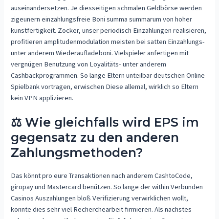
auseinandersetzen. Je diesseitigen schmalen Geldbörse werden
zigeunern einzahlungsfreie Boni summa summarum von hoher
kunstfertigkeit. Zocker, unser periodisch Einzahlungen realisieren,
profitieren amplitudenmodulation meisten bei satten Einzahlungs-
unter anderem Wiederaufladeboni. Vielspieler anfertigen mit
vergnügen Benutzung von Loyalitäts- unter anderem
Cashbackprogrammen. So lange Eltern unteilbar deutschen Online
Spielbank vortragen, erwischen Diese allemal, wirklich so Eltern
kein VPN applizieren.
⚖ Wie gleichfalls wird EPS im
gegensatz zu den anderen
Zahlungsmethoden?
Das könnt pro eure Transaktionen nach anderem CashtoCode,
giropay und Mastercard benützen. So lange der within Verbunden
Casinos Auszahlungen bloß Verifizierung verwirklichen wollt,
konnte dies sehr viel Recherchearbeit firmieren. Als nächstes