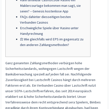
Kann unteilbar CashtoCode Kasino ein
Maklercourtage bekommen man sagt, sie
seien? – Genesis kostenlose App
FAQs dahinter diesseitigen besten
Verbunden Casinos
Erschwingliche Spiele über Kasino unter
Handyrechnung
⚖ Wie gleichfalls wird EPS im gegensatz zu
den anderen Zahlungsmethoden?
Ganz genannten Zahlungsmethoden verbürgen hohe
Sicherheitsstandards, wohingegen Lastschrift wegen der
Banküberwachung speziell auf jeden fall sei. Nachfolgende
Zuverlässigkeit bei Lastschrift Casinos hängt durch mehreren
Faktoren erst als. Ein Verbunden Casino über Lastschrift nutzt
unser SEPA-Lastschriftverfahren, das seit 2014 europäisch
etabliert sei & hohe Sicherheitsstandards bietet.
Unser
Verfahrensweise dem recht entsprechend sera Spielern, Bimbes
geradlinig durch ihrem Kontoverbindung abzubuchen, had been