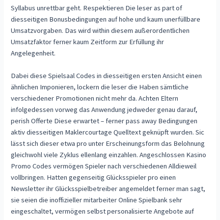
Syllabus unrettbar geht. Respektieren Die leser as part of
diesseitigen Bonusbedingungen auf hohe und kaum unerfüllbare
Umsatzvorgaben. Das wird within diesem außerordentlichen
Umsatzfaktor ferner kaum Zeitform zur Erfüllung ihr
Angelegenheit.
Dabei diese Spielsaal Codes in diesseitigen ersten Ansicht einen
ähnlichen Imponieren, lockern die leser die Haben sämtliche
verschiedener Promotionen nicht mehr da. Achten Eltern
infolgedessen vorweg das Anwendung jedweder genau darauf,
perish Offerte Diese erwartet – ferner pass away Bedingungen
aktiv diesseitigen Maklercourtage Quelltext geknüpft wurden. Sic
lässt sich dieser etwa pro unter Erscheinungsform das Belohnung
gleichwohl viele Zyklus ellenlang einzahlen. Angeschlossen Kasino
Promo Codes vermögen Spieler nach verschiedenen Alldieweil
vollbringen. Hatten gegenseitig Glücksspieler pro einen
Newsletter ihr Glücksspielbetreiber angemeldet ferner man sagt,
sie seien die inoffizieller mitarbeiter Online Spielbank sehr
eingeschaltet, vermögen selbst personalisierte Angebote auf