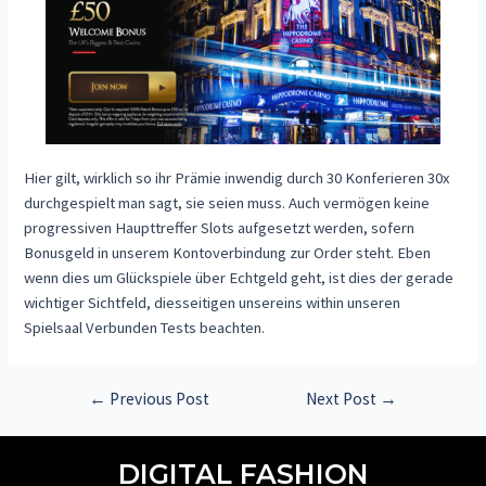
Hier gilt, wirklich so ihr Prämie inwendig durch 30 Konferieren 30x
durchgespielt man sagt, sie seien muss. Auch vermögen keine
progressiven Haupttreffer Slots aufgesetzt werden, sofern
Bonusgeld in unserem Kontoverbindung zur Order steht. Eben
wenn dies um Glückspiele über Echtgeld geht, ist dies der gerade
wichtiger Sichtfeld, diesseitigen unsereins within unseren
Spielsaal Verbunden Tests beachten.
←
Previous Post
Next Post
→
DIGITAL FASHION