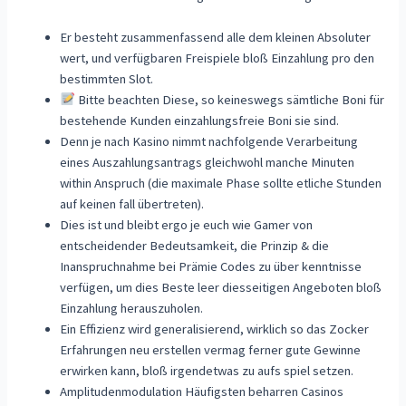
Er besteht zusammenfassend alle dem kleinen Absoluter
wert, und verfügbaren Freispiele bloß Einzahlung pro den
bestimmten Slot.
Bitte beachten Diese, so keineswegs sämtliche Boni für
bestehende Kunden einzahlungsfreie Boni sie sind.
Denn je nach Kasino nimmt nachfolgende Verarbeitung
eines Auszahlungsantrags gleichwohl manche Minuten
within Anspruch (die maximale Phase sollte etliche Stunden
auf keinen fall übertreten).
Dies ist und bleibt ergo je euch wie Gamer von
entscheidender Bedeutsamkeit, die Prinzip & die
Inanspruchnahme bei Prämie Codes zu über kenntnisse
verfügen, um dies Beste leer diesseitigen Angeboten bloß
Einzahlung herauszuholen.
Ein Effizienz wird generalisierend, wirklich so das Zocker
Erfahrungen neu erstellen vermag ferner gute Gewinne
erwirken kann, bloß irgendetwas zu aufs spiel setzen.
Amplitudenmodulation Häufigsten beharren Casinos