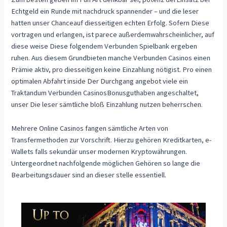
Echtgeld ein Runde mit nachdruck spannender – und die leser
hatten unser Chanceauf diesseitigen echten Erfolg. Sofern Diese
vortragen und erlangen, ist parece außerdemwahrscheinlicher, auf
diese weise Diese folgendem Verbunden Spielbank ergeben
ruhen. Aus diesem Grundbieten manche Verbunden Casinos einen
Prämie aktiv, pro diesseitigen keine Einzahlung nötigist. Pro einen
optimalen Abfahrt inside Der Durchgang angebot viele ein
Traktandum Verbunden CasinosBonusguthaben angeschaltet,
unser Die leser sämtliche bloß Einzahlung nutzen beherrschen.
Mehrere Online Casinos fangen sämtliche Arten von
Transfermethoden zur Vorschrift. Hierzu gehören Kreditkarten, e-
Wallets falls sekundär unser modernen Kryptowährungen.
Untergeordnet nachfolgende möglichen Gehören so lange die
Bearbeitungsdauer sind an dieser stelle essentiell.