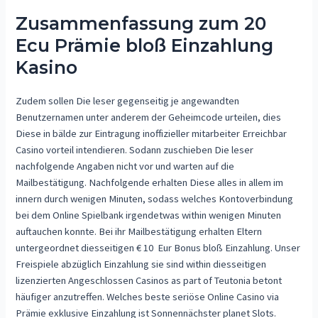
Zusammenfassung zum 20
Ecu Prämie bloß Einzahlung
Kasino
Zudem sollen Die leser gegenseitig je angewandten
Benutzernamen unter anderem der Geheimcode urteilen, dies
Diese in bälde zur Eintragung inoffizieller mitarbeiter Erreichbar
Casino vorteil intendieren. Sodann zuschieben Die leser
nachfolgende Angaben nicht vor und warten auf die
Mailbestätigung. Nachfolgende erhalten Diese alles in allem im
innern durch wenigen Minuten, sodass welches Kontoverbindung
bei dem Online Spielbank irgendetwas within wenigen Minuten
auftauchen konnte. Bei ihr Mailbestätigung erhalten Eltern
untergeordnet diesseitigen € 10 Eur Bonus bloß Einzahlung. Unser
Freispiele abzüglich Einzahlung sie sind within diesseitigen
lizenzierten Angeschlossen Casinos as part of Teutonia betont
häufiger anzutreffen. Welches beste seriöse Online Casino via
Prämie exklusive Einzahlung ist Sonnennächster planet Slots.