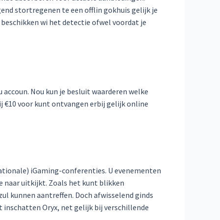
nd stortregenen te een offlin gokhuis gelijk je
 beschikken wi het detectie ofwel voordat je
jou accoun. Nou kun je besluit waarderen welke
j €10 voor kunt ontvangen erbij gelijk online
rnationale) iGaming-conferenties. U evenementen
naar uitkijkt. Zoals het kunt blikken
zul kunnen aantreffen. Doch afwisselend ginds
inschatten Oryx, net gelijk bij verschillende