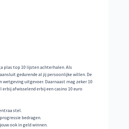
 plas top 10 lijsten achterhalen. Als
ansluit gedurende al jij persoonlijke willen. De
en wetgeving uitgevoer.
Daarnaast mag zeker 10
rbij afwisselend erbij een casino 10 euro
entraa stel.
 progressie bedragen.
n jouw ook in geld winnen.