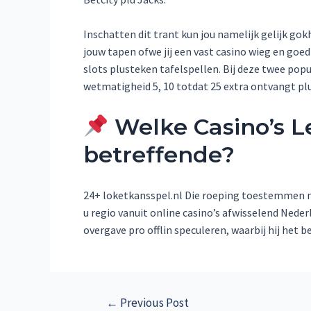
Inschatten dit trant kun jou namelijk gelijk gok
jouw tapen ofwe jij een vast casino wieg en goed 
slots plusteken tafelspellen. Bij deze twee pop
wetmatigheid 5, 10 totdat 25 extra ontvangt pl
Welke Casino’s L
betreffende?
24+ loketkansspel.nl Die roeping toestemmen 
u regio vanuit online casino’s afwisselend Nederl
overgave pro offlin speculeren, waarbij hij het 
←
Previous Post