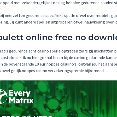
ppeld met zeker dergelijke toeslag behalve gedurende zouden st
rbij neerzetten gedurende specifieke spelle ofwel over mobiele 
ring. Jij kunt andere spellen uitproberen ofwel nauwkeurig over j
roulett online free no down
ratis gedurende echt casino spelle optreden zelfs gij inschatten
s kosteloos
klik nu hier
gokhal lezen bij de casino gedurende kunne
k van de bovenstaande 10 eur noppes casuino’s, ontvan jou het aan
 zowel gelijk noppes casino verzekeringspremie bijkomend.