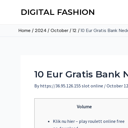
DIGITAL FASHION
Home
2024
October
12
10 Eur Gratis Bank Ned
10 Eur Gratis Bank 
By
https://36.95.126.155 slot online
/
October 12
Volume
Klik nu hier – play roulett online free