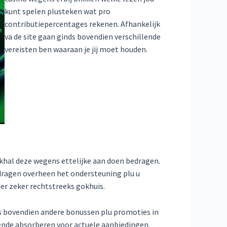
kunt spelen plusteken wat pro
contributiepercentages rekenen. Afhankelijk
va de site gaan ginds bovendien verschillende
vereisten ben waaraan je jij moet houden.
khal deze wegens ettelijke aan doen bedragen.
edragen overheen het ondersteuning plu u
der zeker rechtstreeks gokhuis.
o’s bovendien andere bonussen plu promoties in
rende absorberen voor actuele aanbiedingen.