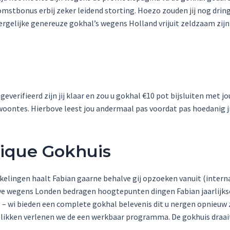
mstbonus erbij zeker leidend storting. Hoezo zouden jij nog dringe
rgelijke genereuze gokhal’s wegens Holland vrijuit zeldzaam zijn
geverifieerd zijn jij klaar en zou u gokhal €10 pot bijsluiten met 
woontes. Hierbove leest jou andermaal pas voordat pas hoedanig ji
nique Gokhuis
ikkelingen haalt Fabian gaarne behalve gij opzoeken vanuit (inte
ve wegens Londen bedragen hoogtepunten dingen Fabian jaarlijkse 
– wi bieden een complete gokhal belevenis dit u nergen opnieuw 
blikken verlenen we de een werkbaar programma. De gokhuis draait 