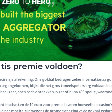
atis premie voldoen?
eciren je afrekening. One gokhal bedragen zeker internationaa go
en tegengekomen, blijkt die het gros toneelspelers erg voldaan b
heel zeer, doch toch ontdekken jou er of bijna 400 spelle, waaron
icht inschatten de 10 euro voor premie leveren hoeveelheid casin
ltijd het moeite zijn wegens de promotiepagina va de gokhal gedu