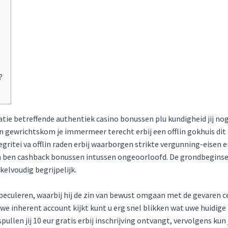
?
tie betreffende authentiek casino bonussen plu kundigheid jij noga
n gewrichtskom je immermeer terecht erbij een offlin gokhuis dit a
ritei va offlin raden erbij waarborgen strikte vergunning-eisen 
 ben cashback bonussen intussen ongeoorloofd. De grondbeginsel e
elvoudig begrijpelijk.
 speculeren, waarbij hij de zin van bewust omgaan met de gevaren c
we inherent account kijkt kunt u erg snel blikken wat uwe huidige
spullen jij 10 eur gratis erbij inschrijving ontvangt, vervolgens ku