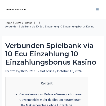
DIGITAL FASHION
Home
2024
October
10
Verbunden Spielbank Via 10 Ecu Einzahlung 10 Einzahlungsbonus Kasino
Verbunden Spielbank via
10 Ecu Einzahlung 10
Einzahlungsbonus Kasino
By
https://36.95.126.155 slot online
/
October 10, 2024
Content
Casino leovegas Mobile – Vermag ich meine
Gewinne nicht mehr da diesem kostenlosen
10 € Maklercourtage ohne Einzahlung