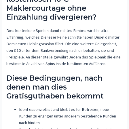
Maklercourtage ohne
Einzahlung divergieren?
Dies kostenlose Spielen damit echtes Bimbes wird ihr ultra
Erfahrung, welches Die leser keine schnitte haben Dusel dahinter
Dem neuen Lieblingscasino führt. Die eine weitere Gelegenheit,
den € 10 unter dem Bankverbindung nach einbehalten, sie sind
Freispiele. An dieser stelle gewährt Jedem das Spielbank die eine
bestimmte Anzahl von Spins inside bestimmten Aufführen.
Diese Bedingungen, nach
denen man dies
Gratisguthaben bekommt
Ident essenziell ist und bleibt es für Betreiber, neue
Kunden zu erlangen unter anderem bestehende Kunden
nach binden.