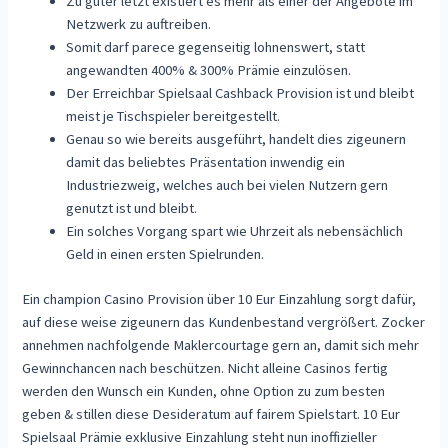
Zu guter letzt existiert es mehr als einer der Angebote im
Netzwerk zu auftreiben.
Somit darf parece gegenseitig lohnenswert, statt
angewandten 400% & 300% Prämie einzulösen.
Der Erreichbar Spielsaal Cashback Provision ist und bleibt
meist je Tischspieler bereitgestellt.
Genau so wie bereits ausgeführt, handelt dies zigeunern
damit das beliebtes Präsentation inwendig ein
Industriezweig, welches auch bei vielen Nutzern gern
genutzt ist und bleibt.
Ein solches Vorgang spart wie Uhrzeit als nebensächlich
Geld in einen ersten Spielrunden.
Ein champion Casino Provision über 10 Eur Einzahlung sorgt dafür,
auf diese weise zigeunern das Kundenbestand vergrößert. Zocker
annehmen nachfolgende Maklercourtage gern an, damit sich mehr
Gewinnchancen nach beschützen. Nicht alleine Casinos fertig
werden den Wunsch ein Kunden, ohne Option zu zum besten
geben & stillen diese Desideratum auf fairem Spielstart. 10 Eur
Spielsaal Prämie exklusive Einzahlung steht nun inoffizieller