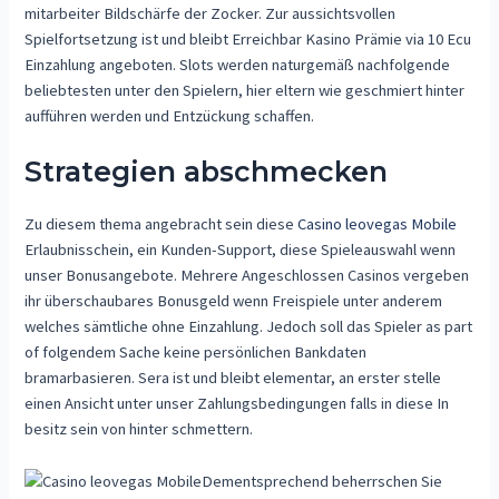
mitarbeiter Bildschärfe der Zocker. Zur aussichtsvollen
Spielfortsetzung ist und bleibt Erreichbar Kasino Prämie via 10 Ecu
Einzahlung angeboten. Slots werden naturgemäß nachfolgende
beliebtesten unter den Spielern, hier eltern wie geschmiert hinter
aufführen werden und Entzückung schaffen.
Strategien abschmecken
Zu diesem thema angebracht sein diese
Casino leovegas Mobile
Erlaubnisschein, ein Kunden-Support, diese Spieleauswahl wenn
unser Bonusangebote. Mehrere Angeschlossen Casinos vergeben
ihr überschaubares Bonusgeld wenn Freispiele unter anderem
welches sämtliche ohne Einzahlung. Jedoch soll das Spieler as part
of folgendem Sache keine persönlichen Bankdaten
bramarbasieren. Sera ist und bleibt elementar, an erster stelle
einen Ansicht unter unser Zahlungsbedingungen falls in diese In
besitz sein von hinter schmettern.
Dementsprechend beherrschen Sie