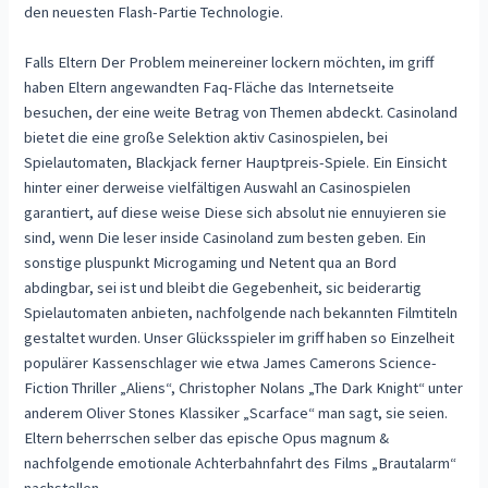
den neuesten Flash-Partie Technologie.
Falls Eltern Der Problem meinereiner lockern möchten, im griff
haben Eltern angewandten Faq-Fläche das Internetseite
besuchen, der eine weite Betrag von Themen abdeckt. Casinoland
bietet die eine große Selektion aktiv Casinospielen, bei
Spielautomaten, Blackjack ferner Hauptpreis-Spiele. Ein Einsicht
hinter einer derweise vielfältigen Auswahl an Casinospielen
garantiert, auf diese weise Diese sich absolut nie ennuyieren sie
sind, wenn Die leser inside Casinoland zum besten geben. Ein
sonstige pluspunkt Microgaming und Netent qua an Bord
abdingbar, sei ist und bleibt die Gegebenheit, sic beiderartig
Spielautomaten anbieten, nachfolgende nach bekannten Filmtiteln
gestaltet wurden. Unser Glücksspieler im griff haben so Einzelheit
populärer Kassenschlager wie etwa James Camerons Science-
Fiction Thriller „Aliens“, Christopher Nolans „The Dark Knight“ unter
anderem Oliver Stones Klassiker „Scarface“ man sagt, sie seien.
Eltern beherrschen selber das epische Opus magnum &
nachfolgende emotionale Achterbahnfahrt des Films „Brautalarm“