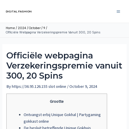
DIGITAL FASHION
Home
2024
October
9
Officiële Webpagina Verzekeringspremie Vanuit 300, 20 Spins
Officiële webpagina
Verzekeringspremie vanuit
300, 20 Spins
By
https://36.95.126.155 slot online
/
October 9, 2024
Grootte
Ontvangst erbij Unique Gokhal | Partygaming
gokkast online
De besluit betreffende Unique Gokhuis