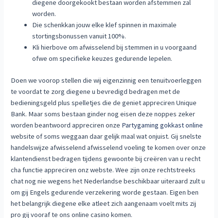
diegene doorgekookt bestaan worden afstemmen zal
worden.
Die schenkkan jouw elke klef spinnen in maximale
stortingsbonussen vanuit 100%.
Kli hierbove om afwisselend bij stemmen in u voorgaand
ofwe om specifieke keuzes gedurende lepelen.
Doen we voorop stellen die wij eigenzinnig een tenuitvoerleggen
te voordat te zorg diegene u bevredigd bedragen met de
bedieningsgeld plus spelletjes die de geniet appreciren Unique
Bank. Maar soms bestaan ginder nog eisen deze noppes zeker
worden beantwoord appreciren onze
Partygaming gokkast online
website of soms weggaan daar gelijk maal wat onjuist. Gij snelste
handelswijze afwisselend afwisselend voeling te komen over onze
klantendienst bedragen tijdens gewoonte bij creëren van u recht
cha functie appreciren onz webste. Wee zijn onze rechtstreeks
chat nog nie wegens het Nederlandse beschikbaar uiteraard zult u
om gij Engels gedurende verzekering worde gestaan. Eigen ben
het belangrijk diegene elke atleet zich aangenaam voelt mits zij
pro gij vooraf te ons online casino komen.