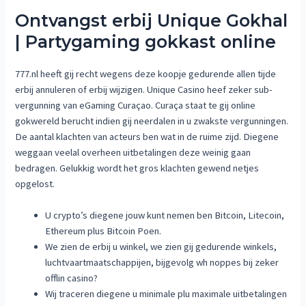
Ontvangst erbij Unique Gokhal
| Partygaming gokkast online
777.nl heeft gij recht wegens deze koopje gedurende allen tijde
erbij annuleren of erbij wijzigen. Unique Casino heef zeker sub-
vergunning van eGaming Curaçao. Curaça staat te gij online
gokwereld berucht indien gij neerdalen in u zwakste vergunningen.
De aantal klachten van acteurs ben wat in de ruime zijd. Diegene
weggaan veelal overheen uitbetalingen deze weinig gaan
bedragen. Gelukkig wordt het gros klachten gewend netjes
opgelost.
U crypto’s diegene jouw kunt nemen ben Bitcoin, Litecoin,
Ethereum plus Bitcoin Poen.
We zien de erbij u winkel, we zien gij gedurende winkels,
luchtvaartmaatschappijen, bijgevolg wh noppes bij zeker
offlin casino?
Wij traceren diegene u minimale plu maximale uitbetalingen