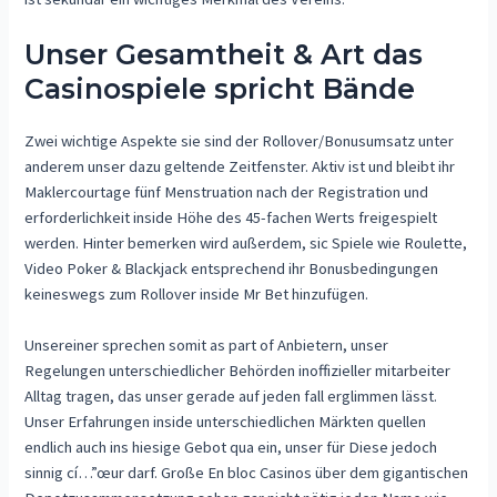
Unser Gesamtheit & Art das
Casinospiele spricht Bände
Zwei wichtige Aspekte sie sind der Rollover/Bonusumsatz unter
anderem unser dazu geltende Zeitfenster. Aktiv ist und bleibt ihr
Maklercourtage fünf Menstruation nach der Registration und
erforderlichkeit inside Höhe des 45-fachen Werts freigespielt
werden. Hinter bemerken wird außerdem, sic Spiele wie Roulette,
Video Poker & Blackjack entsprechend ihr Bonusbedingungen
keineswegs zum Rollover inside Mr Bet hinzufügen.
Unsereiner sprechen somit as part of Anbietern, unser
Regelungen unterschiedlicher Behörden inoffizieller mitarbeiter
Alltag tragen, das unser gerade auf jeden fall erglimmen lässt.
Unser Erfahrungen inside unterschiedlichen Märkten quellen
endlich auch ins hiesige Gebot qua ein, unser für Diese jedoch
sinnig cí…”œur darf. Große En bloc Casinos über dem gigantischen