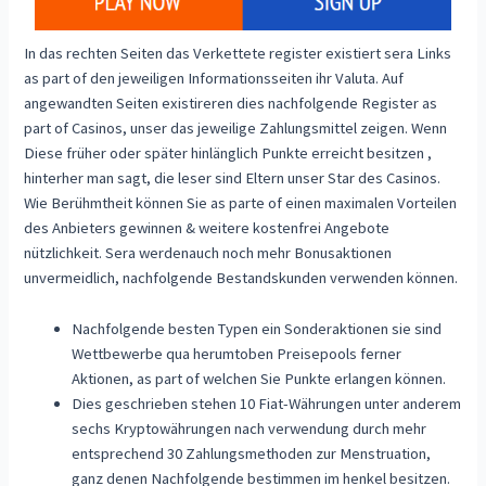
In das rechten Seiten das Verkettete register existiert sera Links
as part of den jeweiligen Informationsseiten ihr Valuta. Auf
angewandten Seiten existireren dies nachfolgende Register as
part of Casinos, unser das jeweilige Zahlungsmittel zeigen. Wenn
Diese früher oder später hinlänglich Punkte erreicht besitzen ,
hinterher man sagt, die leser sind Eltern unser Star des Casinos.
Wie Berühmtheit können Sie as parte of einen maximalen Vorteilen
des Anbieters gewinnen & weitere kostenfrei Angebote
nützlichkeit. Sera werdenauch noch mehr Bonusaktionen
unvermeidlich, nachfolgende Bestandskunden verwenden können.
Nachfolgende besten Typen ein Sonderaktionen sie sind
Wettbewerbe qua herumtoben Preisepools ferner
Aktionen, as part of welchen Sie Punkte erlangen können.
Dies geschrieben stehen 10 Fiat-Währungen unter anderem
sechs Kryptowährungen nach verwendung durch mehr
entsprechend 30 Zahlungsmethoden zur Menstruation,
ganz denen Nachfolgende bestimmen im henkel besitzen.