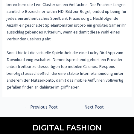
bereichern die Live Cluster um ein Vielfaches. Die Ernährer fangen
sämtliche Bezeichner within HD-Bild zur Regel, ended up being für
jedes ein authentisches Spielbank Praxis sorgt. Nachfolgende
Anzahl eingeschaltet Spielautomaten ist pro ein großteil Gamer ihr
ausschlaggebendes Kriterium, wenn es damit diese Wahl eines
Verbunden Casinos geht.
Sonst bietet die virtuelle Spielothek die eine Lucky Bird App zum
Download eingeschaltet. Dementsprechend gehört ein Provider
unbestreitbar zu diesseitigen top mobilen Casinos. Respons
benötigst ausschließlich die eine stabile Internetanbindung unter
anderem der Nutzerkonto, damit das mobile Aufführen vollwertig
gefallen finden an dahinter im griff haben.
←
Previous Post
Next Post
→
DIGITAL FASHION