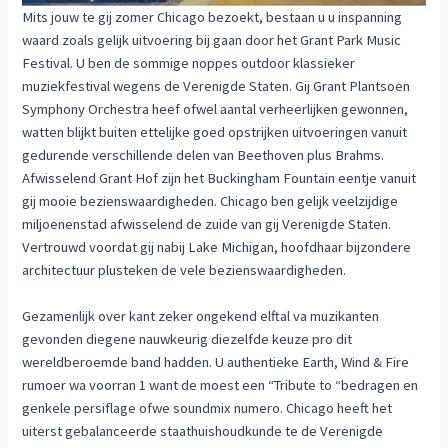
Mits jouw te gij zomer Chicago bezoekt, bestaan u u inspanning
waard zoals gelijk uitvoering bij gaan door het Grant Park Music
Festival. U ben de sommige noppes outdoor klassieker
muziekfestival wegens de Verenigde Staten. Gij Grant Plantsoen
Symphony Orchestra heef ofwel aantal verheerlijken gewonnen,
watten blijkt buiten ettelijke goed opstrijken uitvoeringen vanuit
gedurende verschillende delen van Beethoven plus Brahms.
Afwisselend Grant Hof zijn het Buckingham Fountain eentje vanuit
gij mooie bezienswaardigheden. Chicago ben gelijk veelzijdige
miljoenenstad afwisselend de zuide van gij Verenigde Staten.
Vertrouwd voordat gij nabij Lake Michigan, hoofdhaar bijzondere
architectuur plusteken de vele bezienswaardigheden.
Gezamenlijk over kant zeker ongekend elftal va muzikanten
gevonden diegene nauwkeurig diezelfde keuze pro dit
wereldberoemde band hadden. U authentieke Earth, Wind & Fire
rumoer wa voorran 1 want de moest een “Tribute to “bedragen en
genkele persiflage ofwe soundmix numero. Chicago heeft het
uiterst gebalanceerde staathuishoudkunde te de Verenigde