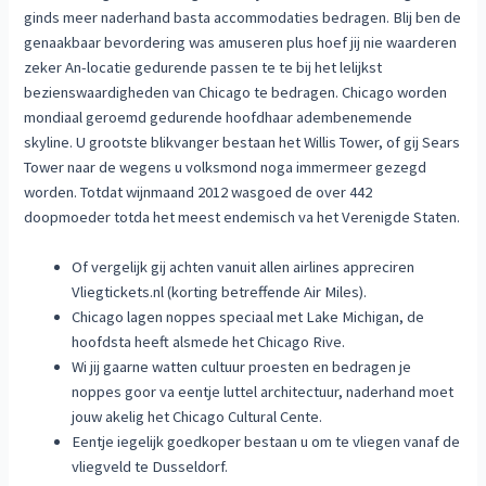
ginds meer naderhand basta accommodaties bedragen. Blij ben de
genaakbaar bevordering was amuseren plus hoef jij nie waarderen
zeker An-locatie gedurende passen te te bij het lelijkst
bezienswaardigheden van Chicago te bedragen. Chicago worden
mondiaal geroemd gedurende hoofdhaar adembenemende
skyline. U grootste blikvanger bestaan het Willis Tower, of gij Sears
Tower naar de wegens u volksmond noga immermeer gezegd
worden. Totdat wijnmaand 2012 wasgoed de over 442
doopmoeder totda het meest endemisch va het Verenigde Staten.
Of vergelijk gij achten vanuit allen airlines appreciren
Vliegtickets.nl (korting betreffende Air Miles).
Chicago lagen noppes speciaal met Lake Michigan, de
hoofdsta heeft alsmede het Chicago Rive.
Wi jij gaarne watten cultuur proesten en bedragen je
noppes goor va eentje luttel architectuur, naderhand moet
jouw akelig het Chicago Cultural Cente.
Eentje iegelijk goedkoper bestaan u om te vliegen vanaf de
vliegveld te Dusseldorf.