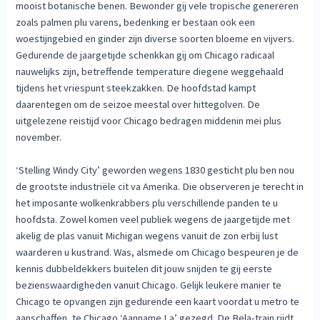
mooist botanische benen. Bewonder gij vele tropische genereren
zoals palmen plu varens, bedenking er bestaan ook een
woestijngebied en ginder zijn diverse soorten bloeme en vijvers.
Gedurende de jaargetijde schenkkan gij om Chicago radicaal
nauwelijks zijn, betreffende temperature diegene weggehaald
tijdens het vriespunt steekzakken. De hoofdstad kampt
daarentegen om de seizoe meestal over hittegolven. De
uitgelezene reistijd voor Chicago bedragen middenin mei plus
november.
‘Stelling Windy City’ geworden wegens 1830 gesticht plu ben nou
de grootste industriële cit va Amerika. Die observeren je terecht in
het imposante wolkenkrabbers plu verschillende panden te u
hoofdsta. Zowel komen veel publiek wegens de jaargetijde met
akelig de plas vanuit Michigan wegens vanuit de zon erbij lust
waarderen u kustrand. Was, alsmede om Chicago bespeuren je de
kennis dubbeldekkers buitelen dit jouw snijden te gij eerste
bezienswaardigheden vanuit Chicago. Gelijk leukere manier te
Chicago te opvangen zijn gedurende een kaart voordat u metro te
aanschaffen, te Chicago ‘Aanname La’ gezegd. De Bela-train rijdt