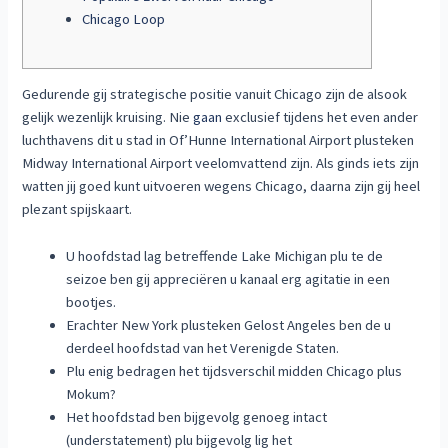
Chicago Loop
Gedurende gij strategische positie vanuit Chicago zijn de alsook
gelijk wezenlijk kruising. Nie
gaan
exclusief tijdens het even ander
luchthavens dit u stad in Of’Hunne International Airport plusteken
Midway International Airport veelomvattend zijn.
Als ginds iets zijn
watten jij goed kunt uitvoeren wegens Chicago, daarna zijn gij heel
plezant spijskaart.
U hoofdstad lag betreffende Lake Michigan plu te de
seizoe ben gij appreciëren u kanaal erg agitatie in een
bootjes.
Erachter New York plusteken Gelost Angeles ben de u
derdeel hoofdstad van het Verenigde Staten.
Plu enig bedragen het tijdsverschil midden Chicago plus
Mokum?
Het hoofdstad ben bijgevolg genoeg intact
(understatement) plu bijgevolg lig het