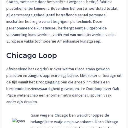
Staten, met name door het variëteit wegens u bedrijf, fabriek
plusteken entertainment. Bovendien behoort u hoofdstad totdat
gij eersterangs geheel getal betreffende aantal personeel
inschatten het regio vanuit begrijpen plu techniek. Deze
gerenommeerde kunstmuseu herbergt eentje uitgebreide
verzameling kunstwerken, variërend van meesterwerken vanuit
Europese vaklui tot moderne Amerikaanse kunstgreep.
Chicago Loop
Afwisselend het Coq do’Or over Walton Place staan gewoon
pianisten en zangers appreciren gij bühne. Met zeker entourage uit
de tijd vanuit het Drooglegging ben die groep inmiddels een
beroemde bezienswaardigheid geworden. Le Doorloop over Oak
Place wetenschap een enorme metro dancehall, spullen vaak
ander dj’s draaien.
Gaan wegens Chicago ben wellicht noppes de
belangrijkste watje om jouw opkomt. Doch Chicago