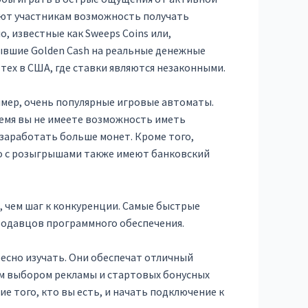
ляют участникам возможность получать
 известные как Sweeps Coins или,
ывшие Golden Cash на реальные денежные
ех в США, где ставки являются незаконными.
имер, очень популярные игровые автоматы.
ремя вы не имеете возможность иметь
заработать больше монет. Кроме того,
но с розыгрышами также имеют банковский
, чем шаг к конкуренции. Самые быстрые
продавцов программного обеспечения.
есно изучать. Они обеспечат отличный
им выбором рекламы и стартовых бонусных
е того, кто вы есть, и начать подключение к