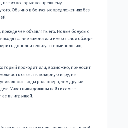
, все из которых по-прежнему
угого. Обычно в бонусных предложениях без
ей.
 прежде чем объявлять его. Новые бонусы с
аходятся вне закона или имеют свои обзоры
роверить дополнительную терминологию,
 который проходит или, возможно, приносит
зможность отсеять покерную игру, не
 уникальные коды ролловера, чем другие
 идею. Участники должны найти самые
т ее выигрышей.
тобы играть в острые ощущения от активной