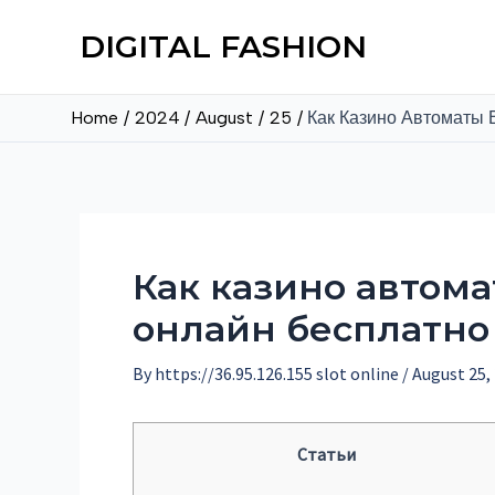
DIGITAL FASHION
Home
2024
August
25
Как Казино Автоматы 
Как казино автома
онлайн бесплатно
By
https://36.95.126.155 slot online
/
August 25,
Статьи