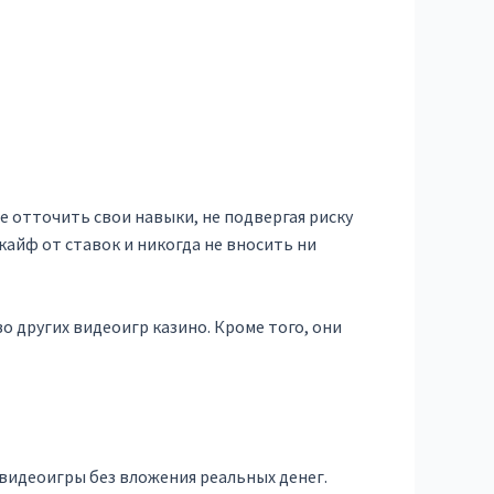
е отточить свои навыки, не подвергая риску
айф от ставок и никогда не вносить ни
о других видеоигр казино.
Кроме того, они
видеоигры без вложения реальных денег.