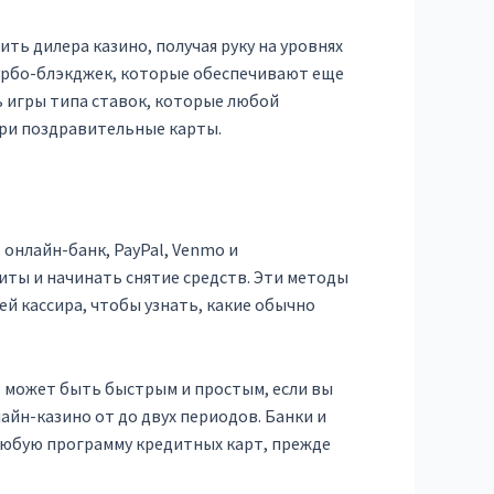
ть дилера казино, получая руку на уровнях
урбо-блэкджек, которые обеспечивают еще
ь игры типа ставок, которые любой
три поздравительные карты.
онлайн-банк, PayPal, Venmo и
ты и начинать снятие средств. Эти методы
ей кассира, чтобы узнать, какие обычно
е может быть быстрым и простым, если вы
айн-казино от до двух периодов. Банки и
любую программу кредитных карт, прежде