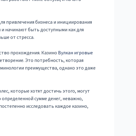
для привлечения бизнеса и инициирования
 и начинают быть доступными как для
ьше от стресса.
ство прохождения. Казино
Вулкан игровые
етворение. Это потребность, которая
ерминологии преимущества, однако это даже
ес, которые хотят достичь этого, могут
о определенной сумме денег, неважно,
 постепенно исследовать каждое казино,