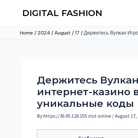
DIGITAL FASHION
Home
2024
August
17
Держитесь Вулкан Игр
Держитесь Вулкан
интернет-казино 
уникальные коды
By
https://36.95.126.155 slot online
/
August 17,