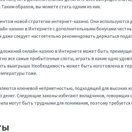
Таким образом, вы можете стать одним из них.
ментом новой стратегии интернет-казино. Они используются 
айн-казино в Интернете с дополнительными бонусами честны
м даже следует настоятельно рекомендовать держаться подал
едложений онлайн-казино в Интернете может быть преимуще
но все самые прибыточные слоты, играть в какие одно удовл
шить выигрыши. Необходимость может быть изготовлена ​​в т
емпературы тоже.
ляются ключевой неприятностью, подходящей для высоких кол
о денег. Следующие законы избегают вкладчиков, говорящих 
вила могут быть трудными для понимания, поэтому требуется
ты