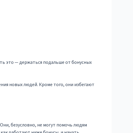
ать это — держаться подальше от бонусных
ения новых людей.
Кроме того, они избегают
Они, безусловно, не могут помочь людям
, как работают ниже бонусы, и начать