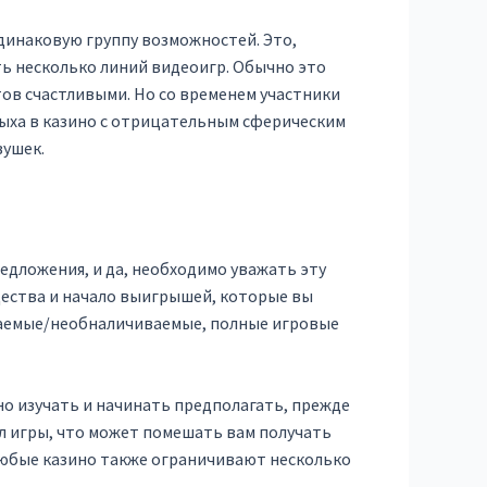
динаковую группу возможностей. Это,
ть несколько линий видеоигр. Обычно это
ов счастливыми. Но со временем участники
дыха в казино с отрицательным сферическим
вушек.
дложения, и да, необходимо уважать эту
щества и начало выигрышей, которые вы
ваемые/необналичиваемые, полные игровые
но изучать и начинать предполагать, прежде
л игры, что может помешать вам получать
Любые казино также ограничивают несколько