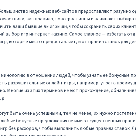
, большинство надежных веб-сайтов предоставляют разумно о
о участники, как правило, консервативны и начинают выбира
личить ваши бывшие выигрыши, чтобы сохранить своих клиент
ий выбор игр интернет-казино. Самое главное — избегать от
игр, которые место предоставляет, и от правил ставок для де
минологию в отношении людей, чтобы узнать ее бонусные пре
меть разрушительные онлайн-игры, например, утрата преиму
ино. Многие из этих терминов имеют прохождение, обналичи
 д.
гут быть очень успешными, тем не менее, их нужно постепен
, любые бонусные предложения не имеют существенных прави
 игр без расходов, чтобы выполнить любые правила ставок. 
с их бонусами за регистрацию.