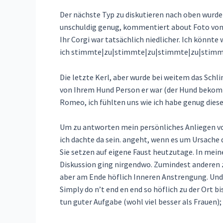
Der nächste Typ zu diskutieren nach oben wurde e
unschuldig genug, kommentiert about Foto von 
Ihr Corgi war tatsächlich niedlicher. Ich könnt
ich stimmte|zu|stimmte|zu|stimmte|zu|stimmte|
Die letzte Kerl, aber wurde bei weitem das Schli
von Ihrem Hund Person er war (der Hund bekomm
Romeo, ich fühlten uns wie ich habe genug diese
Um zu antworten mein persönliches Anliegen von
ich dachte da sein. angeht, wenn es um Ursache 
Sie setzen auf eigene Faust heutzutage. In mein
Diskussion ging nirgendwo. Zumindest anderen z
aber am Ende höflich Inneren Anstrengung. Und d
Simply do n’t end en end so höflich zu der Ort bi
tun guter Aufgabe (wohl viel besser als Frauen