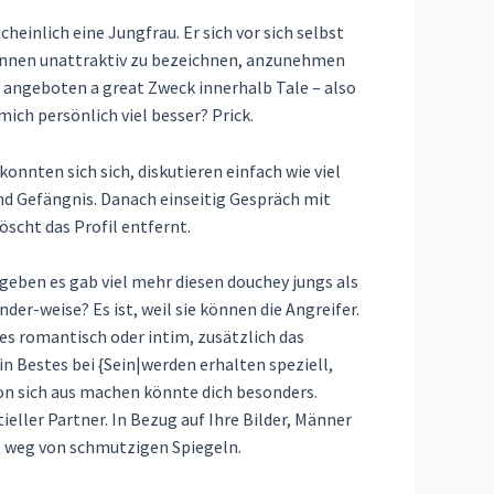
heinlich eine Jungfrau. Er sich vor sich selbst
nennen unattraktiv zu bezeichnen, anzunehmen
y angeboten a great Zweck innerhalb Tale – also
h persönlich viel besser? Prick.
onnten sich sich, diskutieren einfach wie viel
d Gefängnis. Danach einseitig Gespräch mit
scht das Profil entfernt.
geben es gab viel mehr diesen douchey jungs als
er-weise? Es ist, weil sie können die Angreifer.
les romantisch oder intim, zusätzlich das
 Bestes bei {Sein|werden erhalten speziell,
von sich aus machen könnte dich besonders.
tieller Partner. In Bezug auf Ihre Bilder, Männer
it weg von schmutzigen Spiegeln.