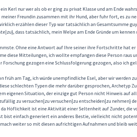
in Kerl nur wer als ob er ging zu privat Klasse und am Ende wahrsc
meiner Freundin zusammen mit ihr Hund, aber fuhr fort, es zu 
e wirklich erzählen dieser Typ war tatsächlich an Gesamtsumme gu
zu}, dass tatsächlich, mein Welpe am Ende Gründe um kennen mic
mmste. Ohne eine Antwort auf Ihre seiner ihre Fortschritte hat er k
e diese Mitteilungen, ich wollte empfangen diese Person raus un
r Forschung gezogen eine Schlussfolgerung gezogen, also ich gelö
 früh am Tag, ich würde unempfindliche Esel, aber wir werden zu
diese schlechten Typen die mehr darüber gesprochen, Archetyp Zund
em eigenen Situation, der einzige gut Person nicht Hinweis auf al
ufällig zu versuchen|zu versuchen|zu entscheiden|zu nehmen} dein
a Höflichkeit ist eine Aktivität einer Seltenheit auf Zunder, die 
st bist einfach generiert ein anderes Bestie, vielleicht nicht poten
); mach weiter so mit diesen aufrichtigen Aufnahmen und bleib we