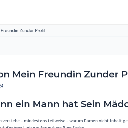
Freundin Zunder Profil
on Mein Freundin Zunder Pr
24
ann ein Mann hat Sein Mädc
an verstehe – mindestens teilweise – warum Damen nicht Inhalt ger
her Aufnahme Linien aufgrund von Bing Suche.