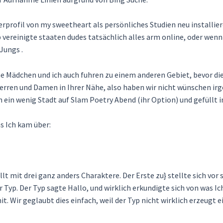
rprofil von my sweetheart als persönliches Studien neu installiere
ereinigte staaten dudes tatsächlich alles arm online, oder wenn 
Jungs .
Mädchen und ich auch fuhren zu einem anderen Gebiet, bevor die F
 Herren und Damen in Ihrer Nähe, also haben wir nicht wünschen 
n ein wenig Stadt auf Slam Poetry Abend (ihr Option) und gefüllt i
as Ich kam über:
llt mit drei ganz anders Charaktere. Der Erste zu} stellte sich vo
r Typ. Der Typ sagte Hallo, und wirklich erkundigte sich von was I
it. Wir geglaubt dies einfach, weil der Typ nicht wirklich erzeugt