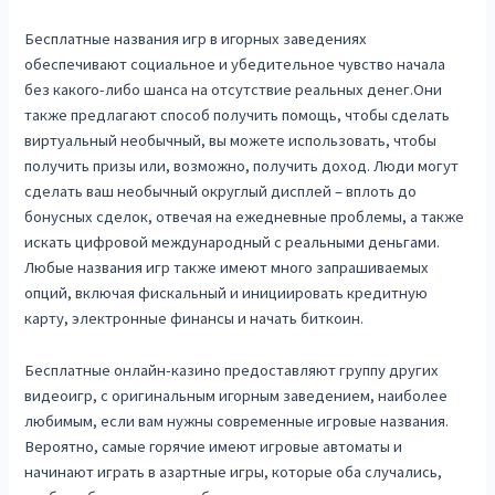
Бесплатные названия игр в игорных заведениях
обеспечивают социальное и убедительное чувство начала
без какого-либо шанса на отсутствие реальных денег.Они
также предлагают способ получить помощь, чтобы сделать
виртуальный необычный, вы можете использовать, чтобы
получить призы или, возможно, получить доход. Люди могут
сделать ваш необычный округлый дисплей – вплоть до
бонусных сделок, отвечая на ежедневные проблемы, а также
искать цифровой международный с реальными деньгами.
Любые названия игр также имеют много запрашиваемых
опций, включая фискальный и инициировать кредитную
карту, электронные финансы и начать биткоин.
Бесплатные онлайн-казино предоставляют группу других
видеоигр, с оригинальным игорным заведением, наиболее
любимым, если вам нужны современные игровые названия.
Вероятно, самые горячие имеют игровые автоматы и
начинают играть в азартные игры, которые оба случались,