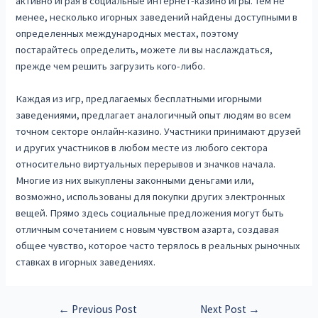
активно играя в социальные интернет-казино игры. Тем не
менее, несколько игорных заведений найдены доступными в
определенных международных местах, поэтому
постарайтесь определить, можете ли вы наслаждаться,
прежде чем решить загрузить кого-либо.
Каждая из игр, предлагаемых бесплатными игорными
заведениями, предлагает аналогичный опыт людям во всем
точном секторе онлайн-казино. Участники принимают друзей
и других участников в любом месте из любого сектора
относительно виртуальных перерывов и значков начала.
Многие из них выкуплены законными деньгами или,
возможно, использованы для покупки других электронных
вещей. Прямо здесь социальные предложения могут быть
отличным сочетанием с новым чувством азарта, создавая
общее чувство, которое часто терялось в реальных рыночных
ставках в игорных заведениях.
←
Previous Post
Next Post
→