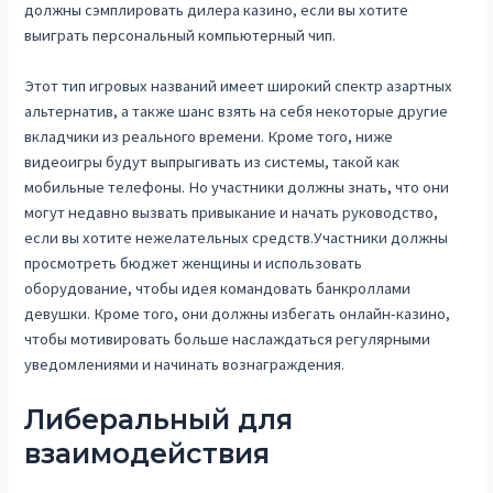
должны сэмплировать дилера казино, если вы хотите
выиграть персональный компьютерный чип.
Этот тип игровых названий имеет широкий спектр азартных
альтернатив, а также шанс взять на себя некоторые другие
вкладчики из реального времени. Кроме того, ниже
видеоигры будут выпрыгивать из системы, такой как
мобильные телефоны. Но участники должны знать, что они
могут недавно вызвать привыкание и начать руководство,
если вы хотите нежелательных средств.Участники должны
просмотреть бюджет женщины и использовать
оборудование, чтобы идея командовать банкроллами
девушки. Кроме того, они должны избегать онлайн-казино,
чтобы мотивировать больше наслаждаться регулярными
уведомлениями и начинать вознаграждения.
Либеральный для
взаимодействия