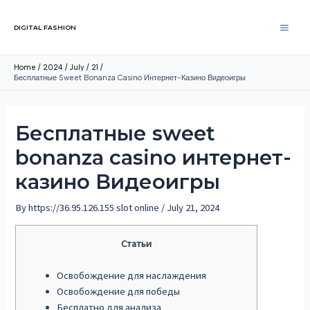
DIGITAL FASHION
Home
2024
July
21
Бесплатные Sweet Bonanza Casino Интернет-Казино Видеоигры
Бесплатные sweet
bonanza casino интернет-
казино Видеоигры
By
https://36.95.126.155 slot online
/
July 21, 2024
Статьи
Освобождение для наслаждения
Освобождение для победы
Бесплатно для анализа