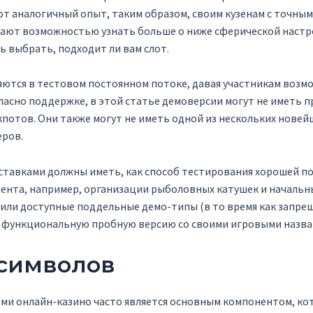
т аналогичный опыт, таким образом, своим кузенам с точным
адают возможностью узнать больше о ниже сферической настр
 выбрать, подходит ли вам слот.
ются в тестовом постоянном потоке, давая участникам возм
гласно поддержке, в этой статье демоверсии могут не иметь 
потов. Они также могут не иметь одной из нескольких новейши
еров.
тавками должны иметь, как способ тестирования хорошей по
ента, например, организации рыболовных катушек и начальн
или доступные поддельные демо-типы (в то время как запре
 функциональную пробную версию со своими игровыми назва
 символов
ами онлайн-казино часто является основным компонентом, к