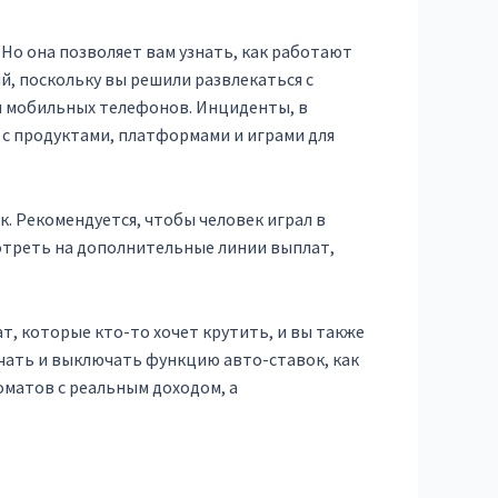
 Но она позволяет вам узнать, как работают
, поскольку вы решили развлекаться с
я мобильных телефонов. Инциденты, в
с продуктами, платформами и играми для
. Рекомендуется, чтобы человек играл в
отреть на дополнительные линии выплат,
, которые кто-то хочет крутить, и вы также
ючать и выключать функцию авто-ставок, как
матов с реальным доходом, а
.