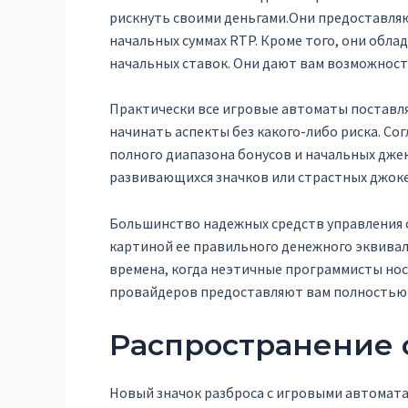
рискнуть своими деньгами.Они предоставляю
начальных суммах RTP. Кроме того, они обл
начальных ставок. Они дают вам возможность
Практически все игровые автоматы поставля
начинать аспекты без какого-либо риска. Со
полного диапазона бонусов и начальных джек
развивающихся значков или страстных джок
Большинство надежных средств управления с
картиной ее правильного денежного эквивал
времена, когда неэтичные программисты нос
провайдеров предоставляют вам полностью
Распространение
Новый значок разброса с игровыми автомат