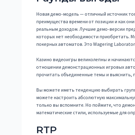
Новая демо-модель — отличный источник того
преимущества времени от позиции и как они
реальным доходом. Лучшие демо-версии пре
которых нет необходимости приобретать. Мн
покерных автоматов. Это Wagering Laboratorie
Казино видеоигры великолепны и начинаются
отношении демонстрационных игровых автом
прочитать объединенные темы и выяснить, по
Вы можете иметь тенденцию выбирать группу
можете настроить абсолютную максимальную с
только вы вспомните. Но поймите, что демо
математические стили, используемые для оп
RTP