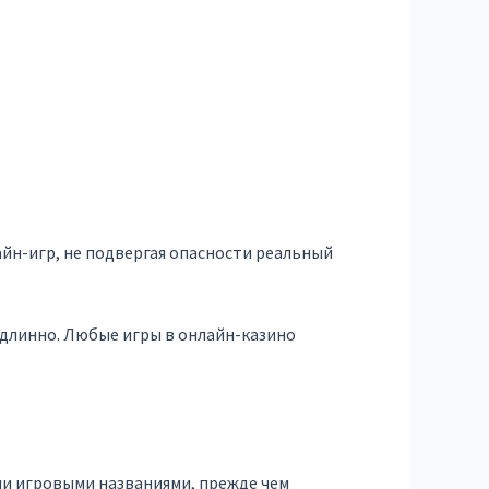
йн-игр, не подвергая опасности реальный
одлинно.
Любые игры в онлайн-казино
и игровыми названиями, прежде чем