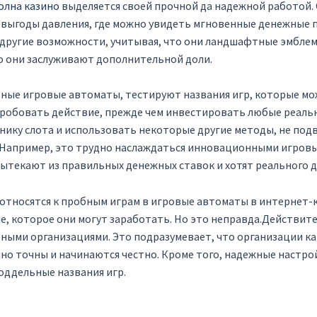
олна казино
выделяется своей прочной да надежной работой.
 выгоды давления, где можно увидеть мгновенные денежные п
 другие возможности, учитывая, что они ландшафтные эмбле
о они заслуживают дополнительной доли.
ные игровые автоматы, тестируют названия игр, которые мо
обовать действие, прежде чем инвестировать любые реальн
ику слота и использовать некоторые другие методы, не подве
 Например, это трудно наслаждаться инновационными игро
ытекают из правильных денежных ставок и хотят реального до
относятся к пробным играм в игровые автоматы в интернет-к
, которое они могут заработать. Но это неправда.Действит
ыми организациями. Это подразумевает, что организации ка
точны и начинаются честно. Кроме того, надежные настройки
оддельные названия игр.