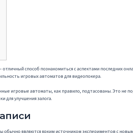
– отличный способ познакомиться с аспектами последних онла
ильность игровых автоматов для видеопокера.
ные игровые автоматы, как правило, подтасованы. Это не п
и для улучшения залога.
записи
 обычно являются ярким источником экспериментов с новым