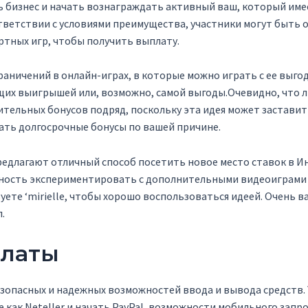
 бизнес и начать вознаграждать активный ваш, который име
ответствии с условиями преимущества, участники могут быть
ртных игр, чтобы получить выплату.
аничений в онлайн-играх, в которые можно играть с ее выг
щих выигрышей или, возможно, самой выгоды.Очевидно, что 
ельных бонусов подряд, поскольку эта идея может заставит
ать долгосрочные бонусы по вашей причине.
длагают отличный способ посетить новое место ставок в Ин
жность экспериментировать с дополнительными видеоиграми 
зуете ‘mirielle, чтобы хорошо воспользоваться идеей. Очень
.
платы
опасных и надежных возможностей ввода и вывода средств. У
 как Neteller и начать PayPal, возможности мобильного запр