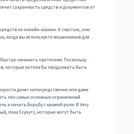
печит сохранность средств и документов от
редств из онлайн-казино. К счастью, они
жи, когда вы используете мошенников для
быстро начинать претензии. Поскольку
ов, которые хотели бы продолжать быть
скорости денег непосредственно или даже
чать neo самых основных ограничений
ь и начать борьбу с кражей роли. И Very
й, пока Enjoy+), которые могут быть