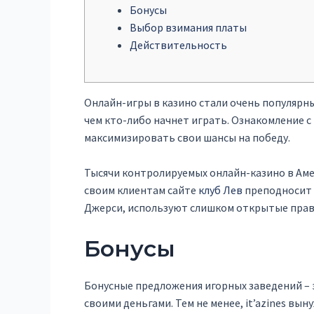
Бонусы
Выбор взимания платы
Действительность
Онлайн-игры в казино стали очень популярны
чем кто-либо начнет играть. Ознакомление 
максимизировать свои шансы на победу.
Тысячи контролируемых онлайн-казино в Амер
своим клиентам сайте
клуб Лев
преподносит б
Джерси, используют слишком открытые прави
Бонусы
Бонусные предложения игорных заведений – э
своими деньгами. Тем не менее, it’azines в