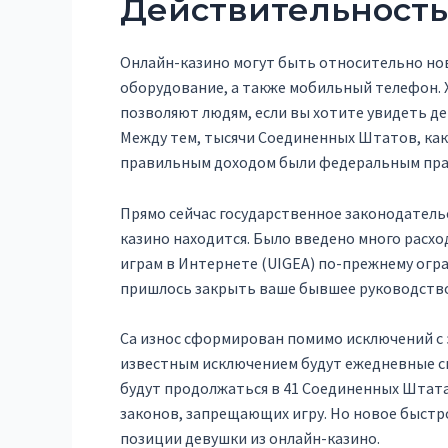
Действительность
Онлайн-казино могут быть относительно нов
оборудование, а также мобильный телефон. 
позволяют людям, если вы хотите увидеть де
Между тем, тысячи Соединенных Штатов, как п
правильным доходом были федеральным прав
Прямо сейчас государственное законодатель
казино находится. Было введено много расхо
играм в Интернете (UIGEA) по-прежнему ог
пришлось закрыть ваше бывшее руководство
Ca износ сформирован помимо исключений с 
известным исключением будут ежедневные сн
будут продолжаться в 41 Соединенных Штат
законов, запрещающих игру. Но новое быстр
позиции девушки из онлайн-казино.