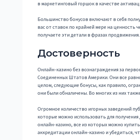
в маркетинговый горшок в качестве активац
Большинство бонусов включают в себя полную
вас от ставок по крайней мере на ценность 
получаете эти детали в фразах продвижения.
Достоверность
Онлайн-казино без вознаграждения за перв
Соединенных Штатов Америки. Они все равно 
целом, следующие бонусы, как правило, огр
они были обналичены. Во многих из них такж
Огромное количество игорных заведений пуб
которые можно использовать для получения 
онлайн-казино, все из которых можно купит
аккредитации онлайн-казино и убедиться, ч