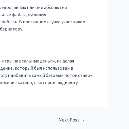
предоставляют ли они абсолютно
ьные файлы, публикуя
прибыль. В противном случае участникам
убернатору.
игры на реальные деньги, не делая
ждение, который был использован в
могут добавить самый базовый поток ставок
ложение казино, в котором люди могут
Next Post
→