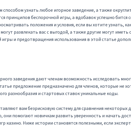
способом узнать любое игорное заведение, а также округлит
я принципов беспорочной игры, а вдобавок успешно бится 
осматривать положения и условия, если вы хотите узнать, ка
могут развлекать вас с выгодой, а также другие могут иметь 
игры и предотвращения использования в этой статье дополн
рного заведения дают членам возможность исследовать мног
статье предложение предназначено для членов, которые не хот
ого разнообразия и стартовых ставок уникальные коды.
ставляют вам безрисковую систему для сравнения некоторых 
, они помогают новичкам развить уверенность и начать дос
гр казино. Ниже истории становятся полезными, если эксперт 