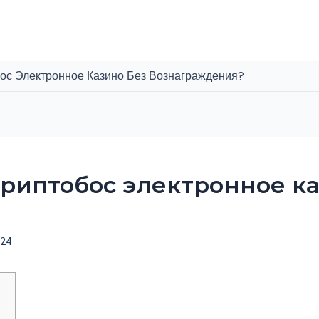
бос Электронное Казино Без Вознаграждения?
криптобос электронное к
024