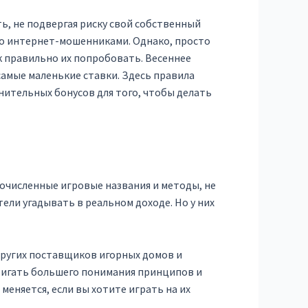
ь, не подвергая риску свой собственный
со интернет-мошенниками. Однако, просто
к правильно их попробовать. Весеннее
самые маленькие ставки. Здесь правила
ительных бонусов для того, чтобы делать
очисленные игровые названия и методы, не
ели угадывать в реальном доходе. Но у них
других поставщиков игорных домов и
тигать большего понимания принципов и
меняется, если вы хотите играть на их