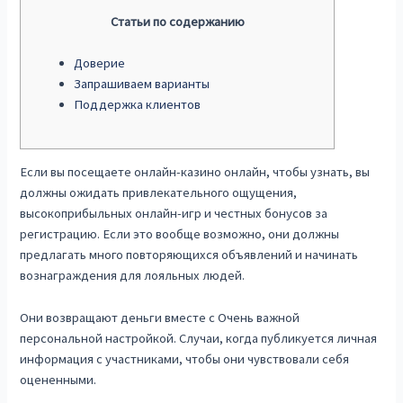
Статьи по содержанию
Доверие
Запрашиваем варианты
Поддержка клиентов
Если вы посещаете онлайн-казино онлайн, чтобы узнать, вы
должны ожидать привлекательного ощущения,
высокоприбыльных онлайн-игр и честных бонусов за
регистрацию. Если это вообще возможно, они должны
предлагать много повторяющихся объявлений и начинать
вознаграждения для лояльных людей.
Они возвращают деньги вместе с Очень важной
персональной настройкой.
Случаи, когда публикуется личная
информация с участниками, чтобы они чувствовали себя
оцененными.