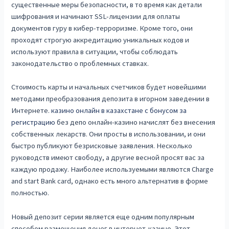
существенные меры безопасности, в то время как детали
шифрования и начинают SSL-лицензии для оплаты
документов гуру в кибер-терроризме. Кроме того, они
проходят строгую аккредитацию уникальных кодов и
используют правила в ситуации, чтобы соблюдать
законодательство о проблемных ставках.
Стоимость карты и начальных счетчиков будет новейшими
методами преобразования депозита в игорном заведении в
Интернете.
казино онлайн в казахстане с бонусом за
регистрацию
без депо онлайн-казино начислят без внесения
собственных лекарств. Они просты в использовании, и они
быстро публикуют безрисковые заявления. Несколько
руководств имеют свободу, а другие весной просят вас за
каждую продажу. Наиболее используемыми являются Charge
and start Bank card, однако есть много альтернатив в форме
полностью.
Новый депозит серии является еще одним популярным
способом размещения денег в интернет-казино. Этот