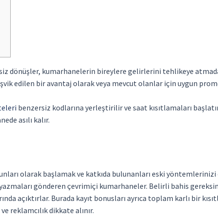
 dönüşler, kumarhanelerin bireylere gelirlerini tehlikeye atmada
teşvik edilen bir avantaj olarak veya mevcut olanlar için uygun pro
teleri
benzersiz kodlarına yerleştirilir ve saat kısıtlamaları başlat
ede asılı kalır.
unları olarak başlamak ve katkıda bulunanları eski yöntemlerinizi
azmaları gönderen çevrimiçi kumarhaneler. Belirli bahis gereksin
nda açıktırlar. Burada kayıt bonusları ayrıca toplam karlı bir kısıtl
 ve reklamcılık dikkate alınır.