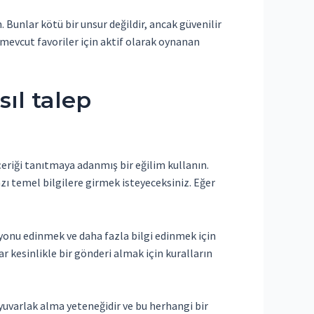
 Bunlar kötü bir unsur değildir, ancak güvenilir
 mevcut favoriler için aktif olarak oynanan
ıl talep
eriği tanıtmaya adanmış bir eğilim kullanın.
azı temel bilgilere girmek isteyeceksiniz. Eğer
siyonu edinmek ve daha fazla bilgi edinmek için
ar kesinlikle bir gönderi almak için kuralların
 yuvarlak alma yeteneğidir ve bu herhangi bir