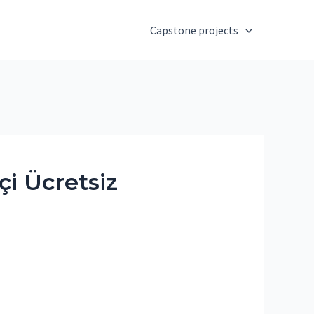
Capstone projects
çi Ücretsiz