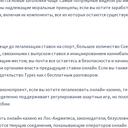
аются новые заголовки чаще. Самые популярные видеоигры и
жны надлежащие моральные принципы, если вы хотите заработ
, включая их компоненты, все из которых остаются существу
 еще до легализации ставок на спорт, большое количество С
и, связанными с выпуском ставок и инициированием каннибал
ящим местом, вы почти все остаетесь в безопасности и начи
и органами власти предыдущие ставки онлайн. Если вы также
дательство Types как с бесплатным разговором.
онопроект, если вы хотите легализовать онлайн-казино, тем н
еделенно поддерживает регулирование азартных игр, но покло
обии.
ть онлайн казино из Лос-Анджелеса, законодатели, безуслов
ются тянущие соединения, показывающие операторов онлайн 