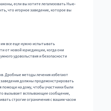
законы, если вы хотите легализовать Нью-
ить, что игорное заведение, которое вы
, им все еще нужно испытывать
ти от новой юрисдикции, когда они
зумного удовольствия и безопасности
ов. Дробные методы лечения избегают
ые заведения должны продемонстрировать
ля помощи на дому, чтобы участники были
что вызывает всплывающее сообщение,
ивать строгие ограничения с вашим часом