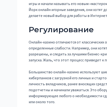
игры и начали называть его новым «мастером
Йорк онлайн игорные заведения, они хотят д
делаете новый выбор для работы в Интернет
Регулирование
Онлайн-казино отличаются от классических 
определенные слабости. Например, они хотя
разрешены, и следить за лучшими бизнес-кри
запуска. Жаль, что этот процесс приведет к
Большинство онлайн-казино используют шиф
киберпанков с загрузкой его личных и стар
личность вкладчиков, ранее вносящих средст
подотчетны и начинали уважаться. Это обо
информирующее любого о необходимости сдел
или около того.