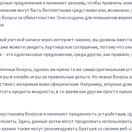
нусные предложения и начинают рекламу, чтобы привлечь но
дложения могут быть бесплатными средствами или, возможно
 бонусы за обязательство. Они созданы для повышения вероя
же.
тной учетной записи через интернет-казино, вы должны ввест
аже можете увидеть партнерское соглашение, потому что они
 – это одночасовые предложения, среди других, как правило
ичные бонусы, однако им нужна та же самая оригинальная у
гры в онлайн-игры на правильные деньги. Но новые бонусы з
твии с желаемым вами сферическим. Например, игорные дома
тать кредиты мощности, в то время как другим просто нужно,
установку бонусов и начинают преданность устройствам, гд
позиты. Здесь данные затем могут продолжать использовать
йн-казино также могут рекомендовать братьев со своими веб