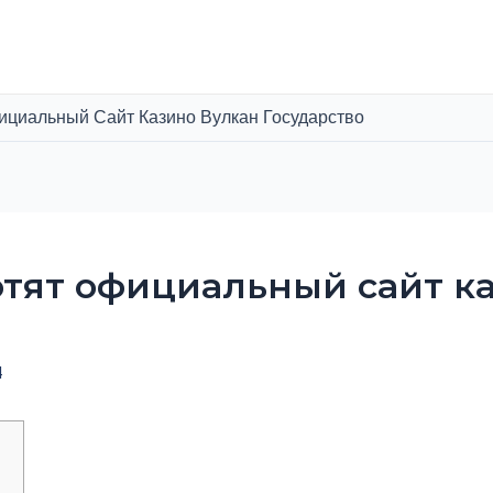
ициальный Сайт Казино Вулкан Государство
отят официальный сайт к
4