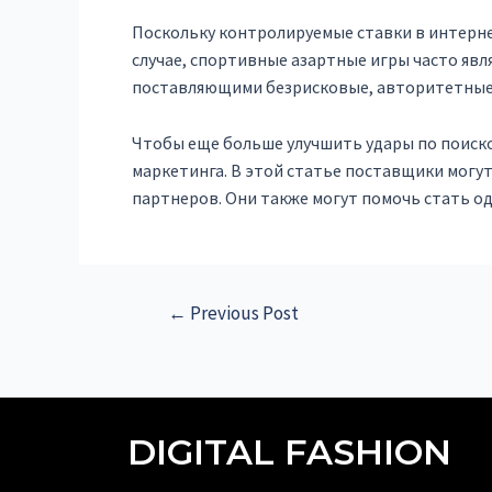
Поскольку контролируемые ставки в интерне
случае, спортивные азартные игры часто яв
поставляющими безрисковые, авторитетные 
Чтобы еще больше улучшить удары по поиско
маркетинга. В этой статье поставщики могу
партнеров. Они также могут помочь стать од
←
Previous Post
DIGITAL FASHION