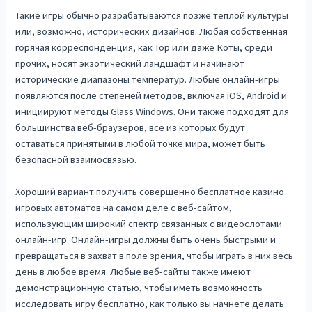
Такие игры обычно разрабатываются позже теплой культуры
или, возможно, исторических дизайнов. Любая собственная
горячая корреспонденция, как Тор или даже Коты, среди
прочих, носят экзотический ландшафт и начинают
исторические диапазоны температур. Любые онлайн-игры
появляются после степеней методов, включая iOS, Android и
инициируют методы Glass Windows. Они также подходят для
большинства веб-браузеров, все из которых будут
оставаться принятыми в любой точке мира, может быть
безопасной взаимосвязью.
Хороший вариант получить совершенно бесплатное казино
игровых автоматов на самом деле с веб-сайтом,
использующим широкий спектр связанных с видеослотами
онлайн-игр. Онлайн-игры должны быть очень быстрыми и
превращаться в захват в поле зрения, чтобы играть в них весь
день в любое время. Любые веб-сайты также имеют
демонстрационную статью, чтобы иметь возможность
исследовать игру бесплатно, как только вы начнете делать