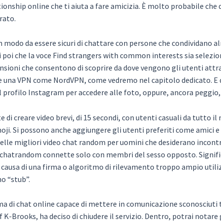
ationship online che ti aiuta a fare amicizia. È molto probabile 
rato.
, in modo da essere sicuri di chattare con persone che condividano 
 poi che la voce Find strangers with common interests sia seleziona
sioni che consentono di scoprire da dove vengono gli utenti attrave
are una VPN come NordVPN, come vedremo nel capitolo dedicato. E d
il profilo Instagram per accedere alle foto, oppure, ancora peggio,
e di creare video brevi, di 15 secondi, con utenti casuali da tutto 
 emoji. Si possono anche aggiungere gli utenti preferiti come amici 
le migliori video chat random per uomini che desiderano incontra
la chatrandom connette solo con membri del sesso opposto. Signi
usa di una firma o algoritmo di rilevamento troppo ampio utili
no “stub”.
a di chat online capace di mettere in comunicazione sconosciuti t
f K-Brooks, ha deciso di chiudere il servizio. Dentro, potrai notare 