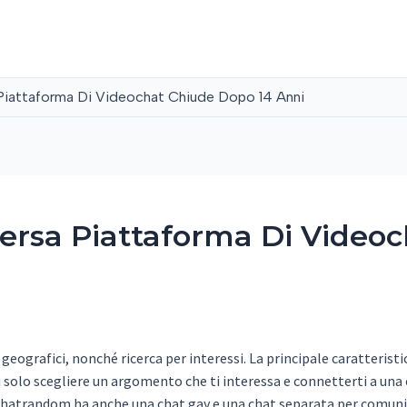
Piattaforma Di Videochat Chiude Dopo 14 Anni
ersa Piattaforma Di Video
e geografici, nonché ricerca per interessi. La principale caratter
solo scegliere un argomento che ti interessa e connetterti a una 
 Chatrandom ha anche una chat gay e una chat separata per comuni