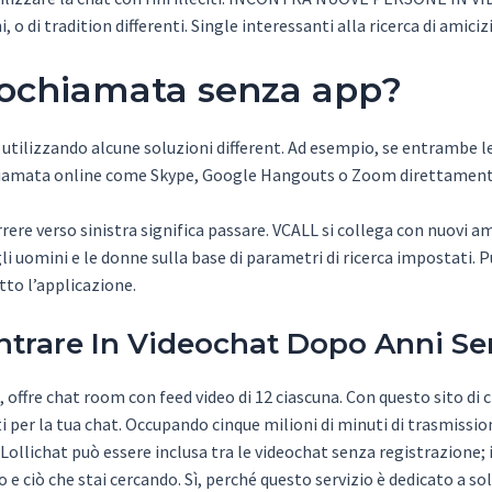
, o di tradition differenti. Single interessanti alla ricerca di amici
eochiamata senza app?
p utilizzando alcune soluzioni different. Ad esempio, se entramb
ochiamata online come Skype, Google Hangouts o Zoom direttament
rere verso sinistra significa passare. VCALL si collega con nuovi am
i uomini e le donne sulla base di parametri di ricerca impostati. P
tto l’applicazione.
ntrare In Videochat Dopo Anni S
offre chat room con feed video di 12 ciascuna. Con questo sito di c
er la tua chat. Occupando cinque milioni di minuti di trasmissione 
ollichat può essere inclusa tra le videochat senza registrazione; i
 e ciò che stai cercando. Sì, perché questo servizio è dedicato a soli