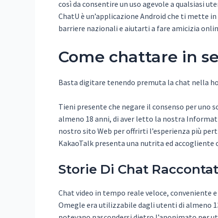
così da consentire un uso agevole a qualsiasi uten
ChatU è un’applicazione Android che ti mette in
barriere nazionali e aiutarti a fare amicizia onlin
Come chattare in s
Basta digitare tenendo premuta la chat nella ho
Tieni presente che negare il consenso per uno sc
almeno 18 anni, di aver letto la nostra Informati
nostro sito Web per offrirti l’esperienza più per
KakaoTalk presenta una nutrita ed accogliente 
Storie Di Chat Raccontat
Chat video in tempo reale veloce, conveniente e f
Omegle era utilizzabile dagli utenti di almeno 13
potevano nascondersi dietro l’anonimato per ut