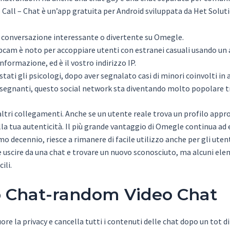
all – Chat è un’app gratuita per Android sviluppata da Het Soluti
a conversazione interessante o divertente su Omegle.
webcam è noto per accoppiare utenti con estranei casuali usando u
formazione, ed è il vostro indirizzo IP.
tati gli psicologi, dopo aver segnalato casi di minori coinvolti in a
segnanti, questo social network sta diventando molto popolare tra
e altri collegamenti. Anche se un utente reale trova un profilo appr
lla tua autenticità. Il più grande vantaggio di Omegle continua ad e
o decennio, riesce a rimanere di facile utilizzo anche per gli uten
e uscire da una chat e trovare un nuovo sconosciuto, ma alcuni eleme
ili.
eo Chat-random Video Chat
re la privacy e cancella tutti i contenuti delle chat dopo un tot di 