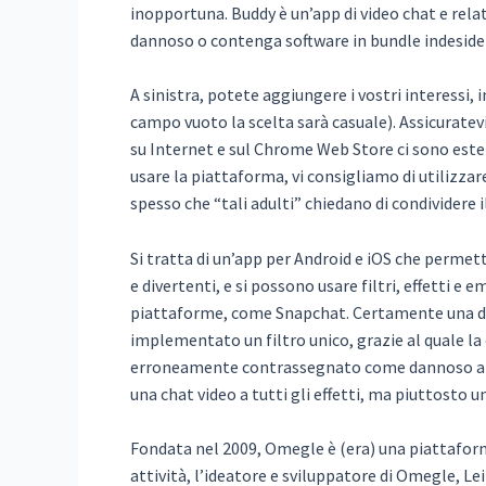
inopportuna. Buddy è un’app di video chat e rel
dannoso o contenga software in bundle indeside
A sinistra, potete aggiungere i vostri interessi
campo vuoto la scelta sarà casuale). Assicuratevi
su Internet e sul Chrome Web Store ci sono esten
usare la piattaforma, vi consigliamo di utilizz
spesso che “tali adulti” chiedano di condividere 
Si tratta di un’app per Android e iOS che permett
e divertenti, e si possono usare filtri, effetti e
piattaforme, come Snapchat. Certamente una del
implementato un filtro unico, grazie al quale 
erroneamente contrassegnato come dannoso a ca
una chat video a tutti gli effetti, ma piuttosto u
Fondata nel 2009, Omegle è (era) una piattaform
attività, l’ideatore e sviluppatore di Omegle, Lei