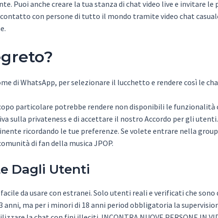
te. Puoi anche creare la tua stanza di chat video live e invitare le
 contatto con persone di tutto il mondo tramite video chat casual
e.
egreto?
me di WhatsApp, per selezionare il lucchetto e rendere così le cha
opo particolare potrebbe rendere non disponibili le funzionalità co
va sulla privateness e di accettare il nostro Accordo per gli utenti
tinente ricordando le tue preferenze. Se volete entrare nella group 
comunità di fan della musica JPOP.
e Dagli Utenti
acile da usare con estranei. Solo utenti reali e verificati che son
 anni, ma per i minori di 18 anni period obbligatoria la supervisione
ilizzare la chat con fini illeciti. INCONTRA NUOVE PERSONE IN VI