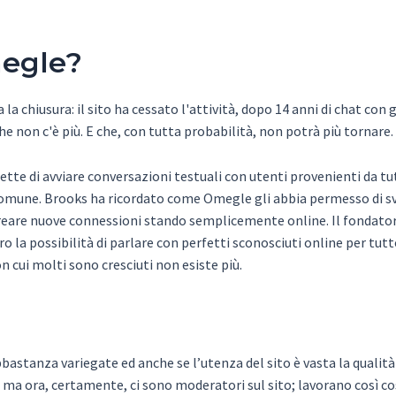
megle?
a chiusura: il sito ha cessato l'attività, dopo 14 anni di chat con 
he non c'è più. E che, con tutta probabilità, non potrà più tornare.
tte di avviare conversazioni testuali con utenti provenienti da tut
 comune. Brooks ha ricordato come Omegle gli abbia permesso di s
 creare nuove connessioni stando semplicemente online. Il fondat
la possibilità di parlare con perfetti sconosciuti online per tutt
 cui molti sono cresciuti non esiste più.
astanza variegate ed anche se l’utenza del sito è vasta la qualità
 ma ora, certamente, ci sono moderatori sul sito; lavorano così 