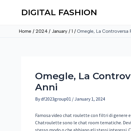
DIGITAL FASHION
Home
2024
January
1
Omegle, La Controversa 
Omegle, La Controv
Anni
By
df2023group01
/
January 1, 2024
Famosa video chat roulette con filtri di genere 
Chatroulette sono le chat room tematiche. Devi 
stesso modo o che abbiano gli stessi interessi.