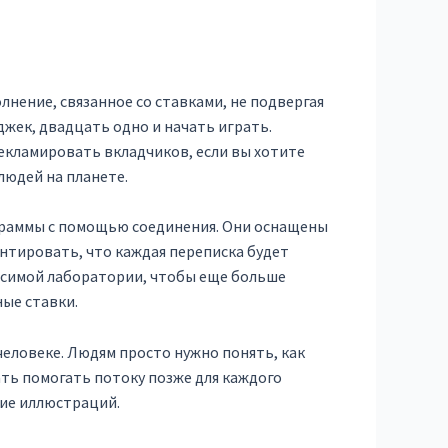
ение, связанное со ставками, не подвергая
жек, двадцать одно и начать играть.
екламировать вкладчиков, если вы хотите
людей на планете.
ограммы с помощью соединения. Они оснащены
тировать, что каждая переписка будет
исимой лаборатории, чтобы еще больше
ные ставки.
еловеке. Людям просто нужно понять, как
ать помогать потоку позже для каждого
ие иллюстраций.