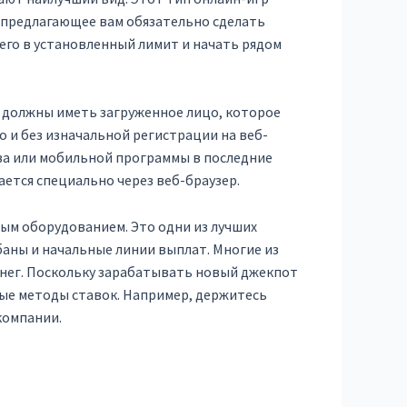
 предлагающее вам обязательно сделать
 его в установленный лимит и начать рядом
кл должны иметь загруженное лицо, которое
 и без изначальной регистрации на веб-
тва или мобильной программы в последние
ается специально через веб-браузер.
ым оборудованием. Это одни из лучших
аны и начальные линии выплат. Многие из
нег. Поскольку зарабатывать новый джекпот
жные методы ставок. Например, держитесь
компании.