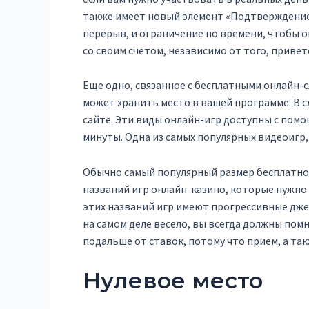
также имеет новый элемент «Подтверждение
перерыв, и ограничение по времени, чтобы о
со своим счетом, независимо от того, привет
Еще одно, связанное с бесплатными онлайн-с
может хранить место в вашей программе. В 
сайте. Эти виды онлайн-игр доступны с пом
минуты. Одна из самых популярных видеоигр,
Обычно самый популярный размер бесплатног
названий игр онлайн-казино, которые нужно
этих названий игр имеют прогрессивные дже
на самом деле весело, вы всегда должны пом
подальше от ставок, потому что прием, а та
Нулевое место