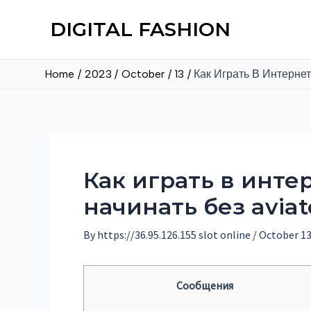
DIGITAL FASHION
Home
2023
October
13
Как Играть В Интерне
Как играть в инте
начинать без aviat
By
https://36.95.126.155 slot online
/
October 13
Сообщения