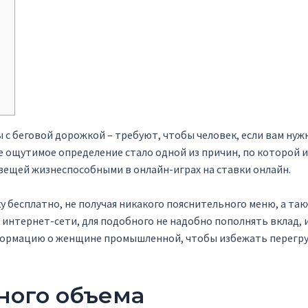
 беговой дорожкой – требуют, чтобы человек, если вам нужн
ощутимое определение стало одной из причин, по которой и
 вещей жизнеспособными в онлайн-играх на ставки онлайн.
 бесплатно, не получая никакого пояснительного меню, а так
 интернет-сети, для подобного не надобно пополнять вклад, 
формацию о женщине промышленной, чтобы избежать перегруж
ного объема