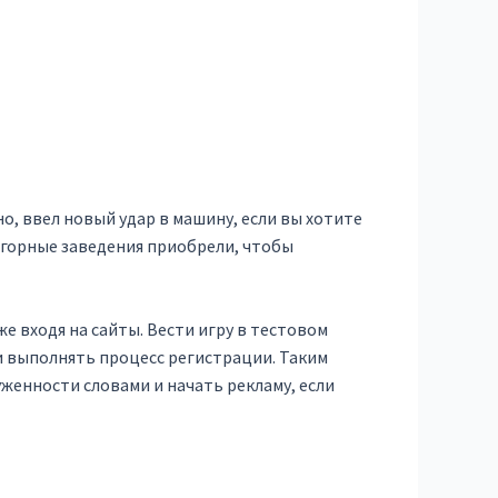
о, ввел новый удар в машину, если вы хотите
горные заведения приобрели, чтобы
же входя на сайты.
Вести игру в тестовом
и выполнять процесс регистрации. Таким
енности словами и начать рекламу, если