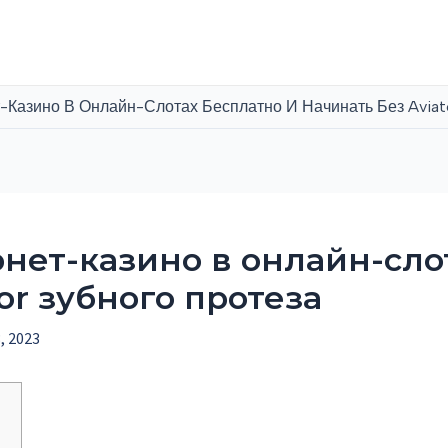
т-Казино В Онлайн-Слотах Бесплатно И Начинать Без Aviat
рнет-казино в онлайн-сло
or зубного протеза
, 2023