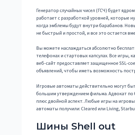
Генератор случайных чисел (ГСЧ) будет ядро
работает с разработкой уровней, которые ну
когда эмблемы будут внутри барабанов. Новы
не быстрый и простой, и все это остается вм
Вы можете наслаждаться абсолютно бесплатн
телефонах и стартовых капсулах. Все игры, ка
веб-сайт предоставляет защищенное SSL-сое
объявлений, чтобы иметь возможность постр
Игровые автоматы действительно могут быть
большим утверждением фильма. Адвокат по 
плюс двойной аспект. Любые игры на игровы
автоматы получили: Cleared или Living, Starbur
Шины Shell out