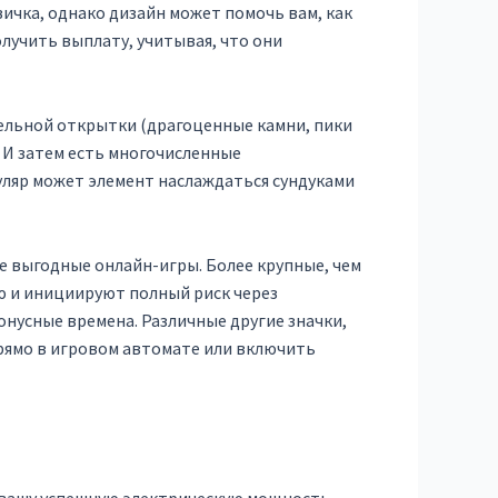
ичка, однако дизайн может помочь вам, как
олучить выплату, учитывая, что они
ельной открытки (драгоценные камни, пики
. И затем есть многочисленные
ляр может элемент наслаждаться сундуками
е выгодные онлайн-игры. Более крупные, чем
ю и инициируют полный риск через
нусные времена. Различные другие значки,
рямо в игровом автомате или включить